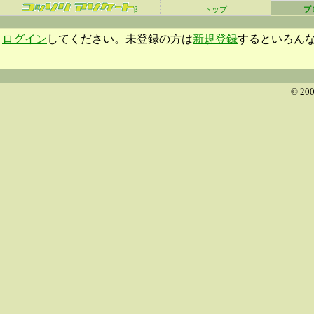
β
トップ
プ
ログイン
してください。未登録の方は
新規登録
するといろん
© 200