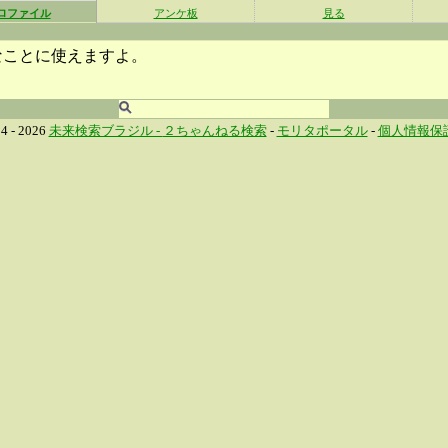
ロファイル
アンケ板
見る
なことに使えますよ。
4 - 2026
未来検索ブラジル -
２ちゃんねる検索
-
モリタポータル
-
個人情報保