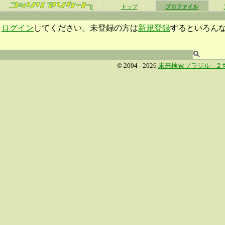
β
トップ
プロファイル
ログイン
してください。未登録の方は
新規登録
するといろん
© 2004 - 2026
未来検索ブラジル -
２