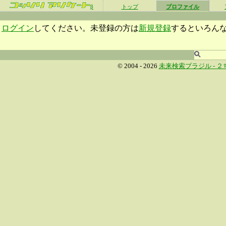
β
トップ
プロファイル
ログイン
してください。未登録の方は
新規登録
するといろん
© 2004 - 2026
未来検索ブラジル -
２