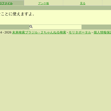
ロファイル
アンケ板
見る
なことに使えますよ。
4 - 2026
未来検索ブラジル -
２ちゃんねる検索
-
モリタポータル
-
個人情報保