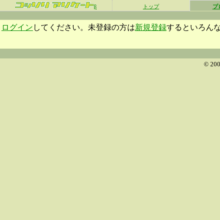
β
トップ
プ
ログイン
してください。未登録の方は
新規登録
するといろん
© 200