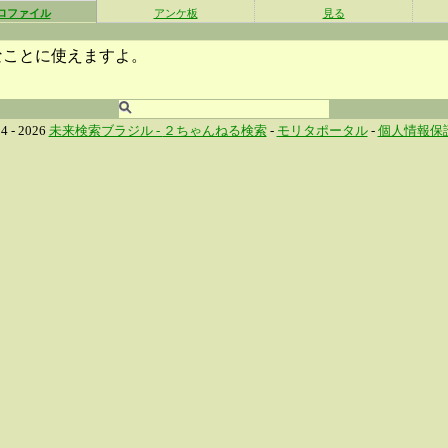
ロファイル
アンケ板
見る
なことに使えますよ。
4 - 2026
未来検索ブラジル -
２ちゃんねる検索
-
モリタポータル
-
個人情報保