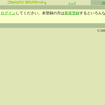
β
トップ
プ
ログイン
してください。未登録の方は
新規登録
するといろん
© 200