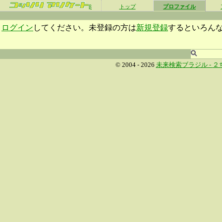
β
トップ
プロファイル
ログイン
してください。未登録の方は
新規登録
するといろん
© 2004 - 2026
未来検索ブラジル -
２