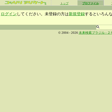
β
トップ
プロファイル
ログイン
してください。未登録の方は
新規登録
するといろん
© 2004 - 2026
未来検索ブラジル -
２