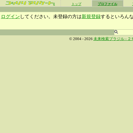
β
トップ
プロファイル
ログイン
してください。未登録の方は
新規登録
するといろん
© 2004 - 2026
未来検索ブラジル -
２