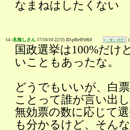
なまねはしたくない
14 :
名無しさん
17/10/10 22:55 ID:pBefFlrRlf
(
(・∀・)ｲｲ!!
国政選挙は100%だ
いこともあったな。
どうでもいいが、白
ことって誰が言い出
無効票の数に応じて選
も分かるけど、そんな