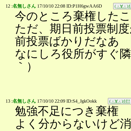
12 :
名無しさん
17/10/10 22:08 ID:P1H6gwAA6D
(・∀・)ｲｲ
今のところ棄権したこ
ただ、期日前投票制度
前投票ばかりだなあ
なにしろ役所がすぐ隣
｀）
13 :
名無しさん
17/10/10 22:09 ID:S4_JgkOokk
(・∀・)ｲｲ!!
勉強不足につき棄権
よく分からないけど消