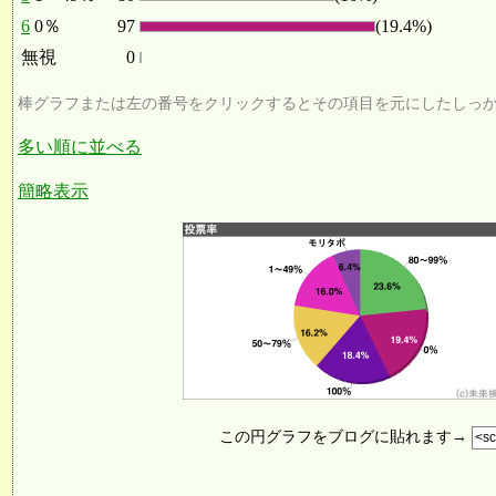
6
0％
97
(19.4%)
無視
0
棒グラフまたは左の番号をクリックするとその項目を元にしたしっ
多い順に並べる
簡略表示
この円グラフをブログに貼れます→