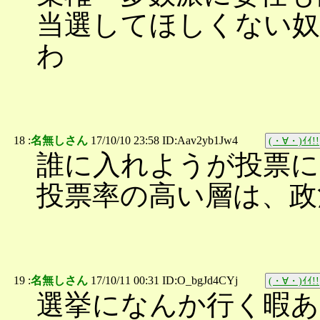
当選してほしくない奴
わ
18 :
名無しさん
17/10/10 23:58 ID:Aav2yb1Jw4
(・∀・)ｲｲ!!
誰に入れようが投票に
投票率の高い層は、政
19 :
名無しさん
17/10/11 00:31 ID:O_bgJd4CYj
(・∀・)ｲｲ!!
選挙になんか行く暇あ