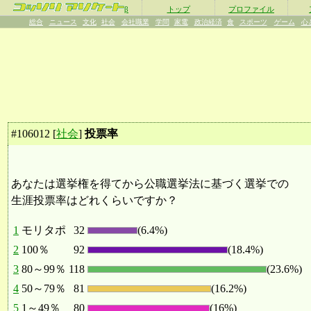
β
トップ
プロファイル
総合
ニュース
文化
社会
会社職業
学問
家電
政治経済
食
スポーツ
ゲーム
心
#
106012
[
社会
]
投票率
あなたは選挙権を得てから公職選挙法に基づく選挙での
生涯投票率はどれくらいですか？
1
モリタポ
32
(6.4%)
2
100％
92
(18.4%)
3
80～99％
118
(23.6%)
4
50～79％
81
(16.2%)
5
1～49％
80
(16%)