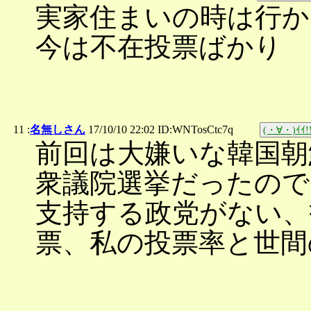
実家住まいの時は行か
今は不在投票ばかり
11 :
名無しさん
17/10/10 22:02 ID:WNTosCtc7q
(・∀・)ｲｲ!
前回は大嫌いな韓国朝
衆議院選挙だったので
支持する政党がない、
票、私の投票率と世間