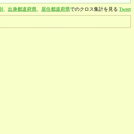
別
、
出身都道府県
、
居住都道府県
でのクロス集計を見る
Tweet