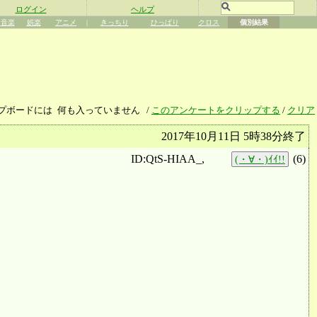
ログイン
ヘルプ
音楽
娯楽
アニメ
|
きっちり
ひっぱり
クロス
個別結果
プボードには
何も入っていません
/
このアンケートをクリップする
/
クリア
2017年10月11日 5時38分終了
ID:QtS-HIAA_,
(
6
)
(・∀・)ｲｲ!!