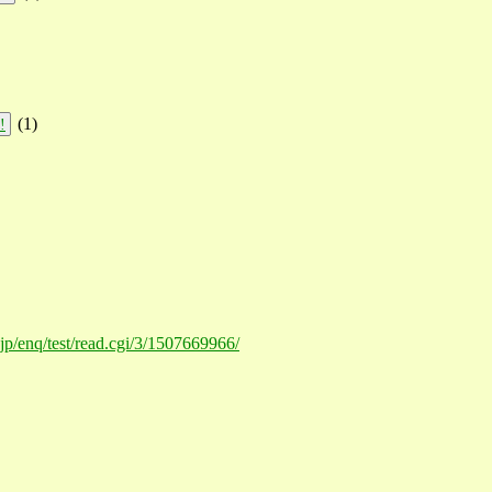
(
1
)
!
.jp/enq/test/read.cgi/3/1507669966/