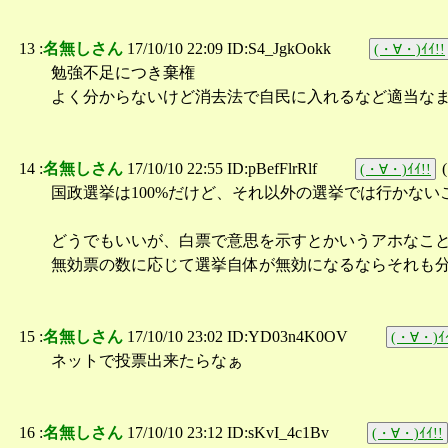
13 :
名無しさん
17/10/10 22:09 ID:S4_JgkOokk
(・∀・)ｲｲ!!
勉強不足につき棄権
よく分からないけど消去法で自民に入れるなど適当な
14 :
名無しさん
17/10/10 22:55 ID:pBefFlrRlf
(
(・∀・)ｲｲ!!
国政選挙は100%だけど、それ以外の選挙では行かない
どうでもいいが、白票で意思を示すとかいうアホなこ
無効票の数に応じて選挙自体が無効になるならそれも
15 :
名無しさん
17/10/10 23:02 ID:YD03n4K0OV
(・∀・)ｲｲ
ネットで投票出来たらなぁ
16 :
名無しさん
17/10/10 23:12 ID:sKvI_4c1Bv
(・∀・)ｲｲ!!