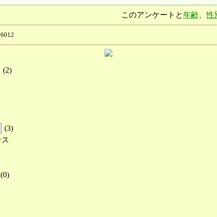
このアンケートと
年齢
、
性
6012
(
2
)
(
3
)
ンス
(
0
)