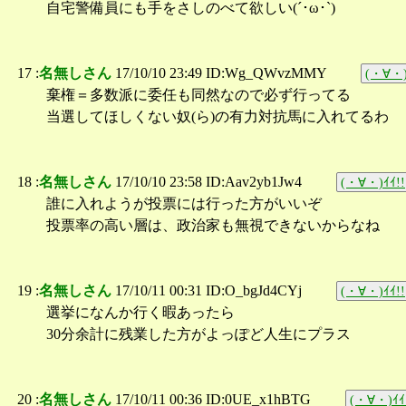
自宅警備員にも手をさしのべて欲しい(´･ω･`)
17 :
名無しさん
17/10/10 23:49 ID:Wg_QWvzMMY
(・∀・)
棄権＝多数派に委任も同然なので必ず行ってる
当選してほしくない奴(ら)の有力対抗馬に入れてるわ
18 :
名無しさん
17/10/10 23:58 ID:Aav2yb1Jw4
(・∀・)ｲｲ!!
誰に入れようが投票には行った方がいいぞ
投票率の高い層は、政治家も無視できないからなね
19 :
名無しさん
17/10/11 00:31 ID:O_bgJd4CYj
(・∀・)ｲｲ!!
選挙になんか行く暇あったら
30分余計に残業した方がよっぽど人生にプラス
20 :
名無しさん
17/10/11 00:36 ID:0UE_x1hBTG
(・∀・)ｲｲ