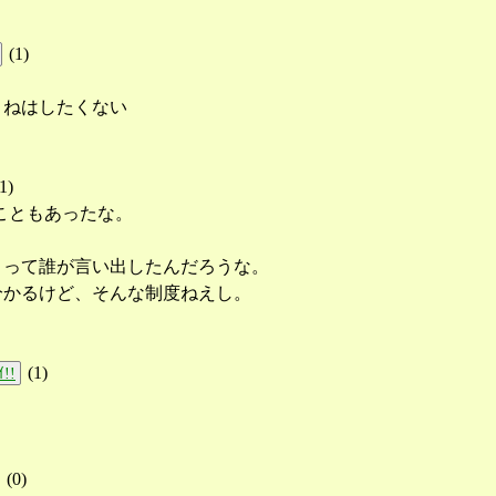
(
1
)
まねはしたくない
1
)
こともあったな。
とって誰が言い出したんだろうな。
分かるけど、そんな制度ねえし。
(
1
)
!!
(
0
)