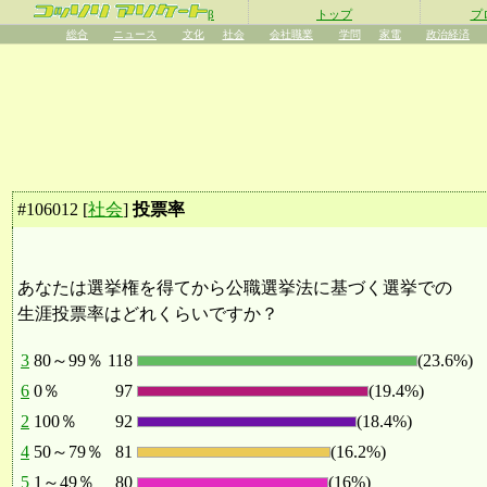
β
トップ
プ
総合
ニュース
文化
社会
会社職業
学問
家電
政治経済
#
106012
[
社会
]
投票率
あなたは選挙権を得てから公職選挙法に基づく選挙での
生涯投票率はどれくらいですか？
3
80～99％
118
(23.6%)
6
0％
97
(19.4%)
2
100％
92
(18.4%)
4
50～79％
81
(16.2%)
5
1～49％
80
(16%)