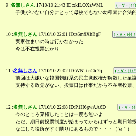
9 :
名無しさん
17/10/10 21:43 ID:xkILOXzWML
(・∀・)ｲｲ!
子供がいない自分にとって母校でもない幼稚園に合法
10 :
名無しさん
17/10/10 22:01 ID:z6mflXhBgF
(・∀・)ｲｲ!!
実家住まいの時は行かなかった
今は不在投票ばかり
11 :
名無しさん
17/10/10 22:02 ID:WNTosCtc7q
(・∀・)ｲｲ!
前回は大嫌いな韓国朝鮮系の民主党政権が解散した衆
支持する政党がない、投票日は仕事だから不在者投票
12 :
名無しさん
17/10/10 22:08 ID:P1H6gwAA6D
(・∀・)ｲｲ
今のところ棄権したことは一度も無いよ
ただ、期日前投票制度が始まってからはずっと期日前
なにしろ役所がすぐ隣りにあるもので・・・（´ω｀）