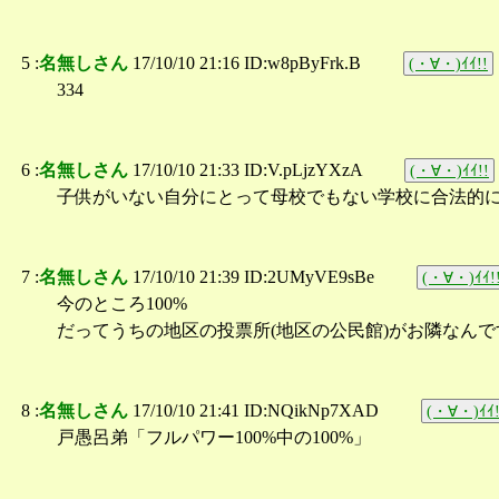
5 :
名無しさん
17/10/10 21:16 ID:w8pByFrk.B
(・∀・)ｲｲ!!
334
6 :
名無しさん
17/10/10 21:33 ID:V.pLjzYXzA
(・∀・)ｲｲ!!
子供がいない自分にとって母校でもない学校に合法的
7 :
名無しさん
17/10/10 21:39 ID:2UMyVE9sBe
(・∀・)ｲｲ!
今のところ100%
だってうちの地区の投票所(地区の公民館)がお隣なんで
8 :
名無しさん
17/10/10 21:41 ID:NQikNp7XAD
(・∀・)ｲｲ!
戸愚呂弟「フルパワー100%中の100%」