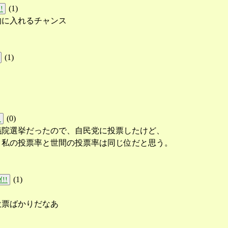
(
1
)
!
的に入れるチャンス
(
1
)
(
0
)
!
議院選挙だったので、自民党に投票したけど、
、私の投票率と世間の投票率は同じ位だと思う。
(
1
)
!!
投票ばかりだなあ