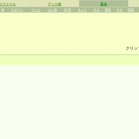
ロファイル
アンケ板
見る
食
スポーツ
ゲーム
心と体
PC等
ネット
大人
運営
ネタ
芸能
クリッ