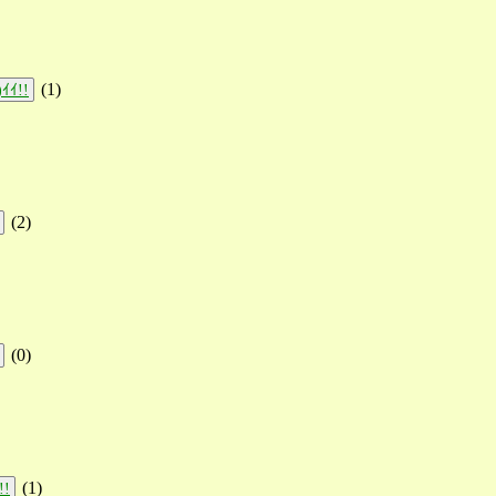
(
1
)
ｲｲ!!
(
2
)
(
0
)
(
1
)
!!