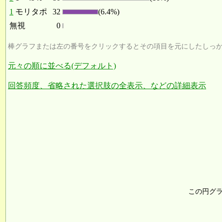
1
モリタポ
32
(6.4%)
無視
0
棒グラフまたは左の番号をクリックするとその項目を元にしたしっ
元々の順に並べる(デフォルト)
回答頻度、省略された選択肢の全表示、などの詳細表示
この円グ