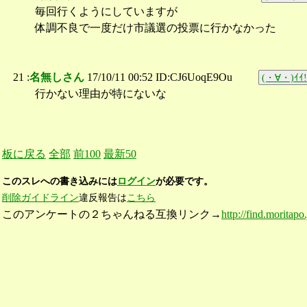
毎回行くようにしていますが
体調不良で一度だけ市議選の投票に行かなかった
21 :
名無しさん
17/10/11 00:52 ID:CJ6UoqE9Ou
(・∀・)ｲｲ!
行かない理由が特にないな
板に戻る
全部
前100
最新50
このスレへの書き込みには
ログイン
が必要です。
削除ガイドライン
違反報告は
こちら
このアンケートの２ちゃんねる互換リンク→
http://find.moritapo