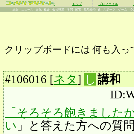
β
トップ
プロファイル
総合
ニュース
文化
社会
会社職業
学問
家電
政治経済
食
スポーツ
ゲーム
心
クリップボードには
何も入っ
#
106016
[
ネタ
]
し
講和
ID:
「そろそろ飽きましたか？」
い
」と答えた方への質