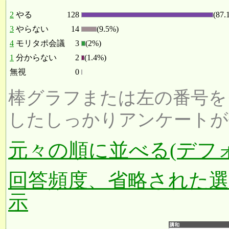
2
やる
128
(87.
3
やらない
14
(9.5%)
4
モリタポ会議
3
(2%)
1
分からない
2
(1.4%)
無視
0
棒グラフまたは左の番号を
したしっかりアンケートが
元々の順に並べる(デフ
回答頻度、省略された
示