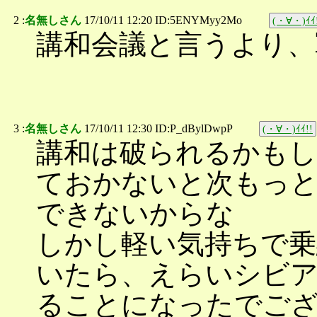
2 :
名無しさん
17/10/11 12:20 ID:5ENYMyy2Mo
(・∀・)ｲｲ
講和会議と言うより、
3 :
名無しさん
17/10/11 12:30 ID:P_dBylDwpP
(・∀・)ｲｲ!!
講和は破られるかもし
ておかないと次もっ
できないからな
しかし軽い気持ちで乗
いたら、えらいシビ
ることになったでご