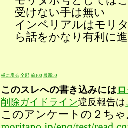
受けない手は無い
インペリアルはモリ
ら話をかなり有利に
板に戻る
全部
前100
最新50
このスレへの書き込みには
ロ
削除ガイドライン
違反報告は
このアンケートの２ちゃ
moritapo.jp/enq/test/read.c