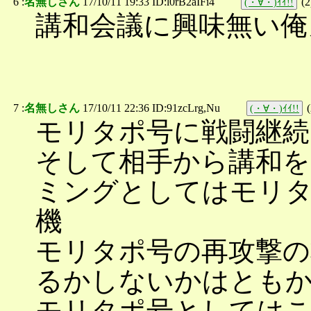
6 :
名無しさん
17/10/11 19:33 ID:l0rB2aIFi4
(
2
(・∀・)ｲｲ!!
講和会議に興味無い俺
7 :
名無しさん
17/10/11 22:36 ID:91zcLrg,Nu
(
(・∀・)ｲｲ!!
モリタポ号に戦闘継続
そして相手から講和を
ミングとしてはモリ
機
モリタポ号の再攻撃の
るかしないかはとも
モリタポ号としては