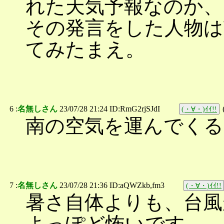
れた天気予報なのか、
その発言をした人物は
てみたまえ。
6 :
名無しさん
23/07/28 21:24 ID:RmG2rjSJdI
(・∀・)ｲｲ!!
南の空気を運んでくる
7 :
名無しさん
23/07/28 21:36 ID:aQWZkb,fm3
(・∀・)ｲｲ!!
暑さ自体よりも、台風
よっぽど怖いです