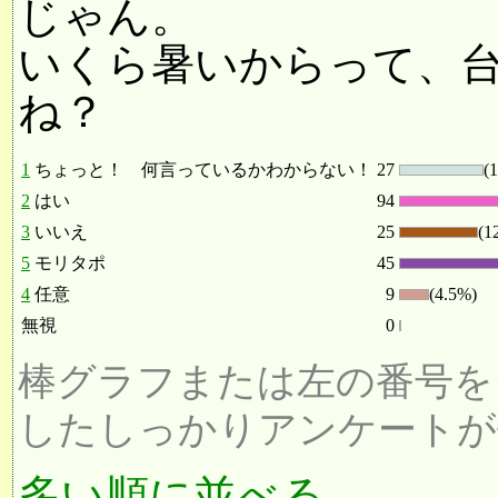
じゃん。
いくら暑いからって、
ね？
1
ちょっと！ 何言っているかわからない！
27
(
2
はい
94
3
いいえ
25
(1
5
モリタポ
45
4
任意
9
(4.5%)
無視
0
棒グラフまたは左の番号を
したしっかりアンケートが
多い順に並べる