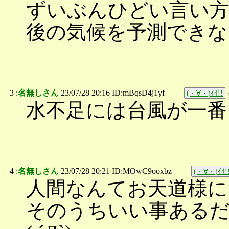
ずいぶんひどい言い方
後の気候を予測できな
3 :
名無しさん
23/07/28 20:16 ID:mBqsD4j1yf
(・∀・)ｲｲ!!
水不足には台風が一番
4 :
名無しさん
23/07/28 20:21 ID:MOwC9ooxbz
(・∀・)ｲｲ!
人間なんてお天道様に
そのうちいい事ある