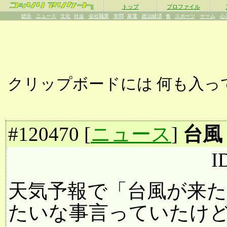
β
トップ
プロファイル
総合
ニュース
文化
社会
会社職業
学問
家電
政治経済
食
スポーツ
ゲーム
心
クリップボードには
何も入っ
#
120470
[
ニュース
]
台風
I
天気予報で「台風が来
たいな事言っていたけ