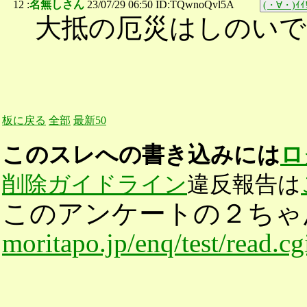
12 :
名無しさん
23/07/29 06:50 ID:TQwnoQvl5A
(・∀・)ｲｲ!
大抵の厄災はしのいで
板に戻る
全部
最新50
このスレへの書き込みには
ロ
削除ガイドライン
違反報告は
このアンケートの２ちゃ
moritapo.jp/enq/test/read.c