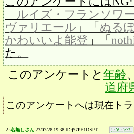
このアンケートにはNG
「
ルイズ・フランソワ
ヴァリエール
」「
ぬる
かわいいよ能登
」「
noth
た。
このアンケートと
年齢
道府
このアンケートへは現在トラ
2 :
名無しさん
23/07/28 19:38 ID:j57PE1DSPT
(・∀・)ｲｲ!!