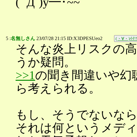
( ´Д`)y━･~~
5 :
名無しさん
23/07/28 21:15 ID:X3DPESUeo2
(・∀・)ｲｲ!
そんな炎上リスクの高
うか疑問。
>>1
の聞き間違いや幻
ら考えられる。
もし、そうでないな
それは何というメディ