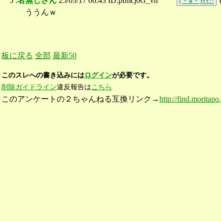
5 :
名無しさん
25/03/17 06:43 ID:pfmcj0G_vh
(・∀・)ｲｲ!!
ううんｗ
板に戻る
全部
最新50
このスレへの書き込みには
ログイン
が必要です。
削除ガイドライン
違反報告は
こちら
このアンケートの２ちゃんねる互換リンク→
http://find.moritapo