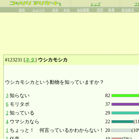
β
トップ
プ
総合
ニュース
文化
社会
会社職業
学問
家電
政治経済
#
123231
[
ネタ
]
ウシカモシカ
ウシカモシカという動物を知っていますか？
3
知らない
82
6
モリタポ
37
2
知っている
29
4
ウマシカなら
22
(1
1
ちょっと！ 何言っているかわからない！
20
(10
5
任意
10
(5%)