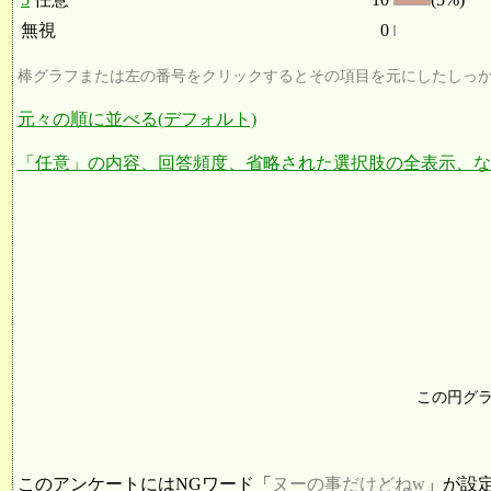
無視
0
棒グラフまたは左の番号をクリックするとその項目を元にしたしっ
元々の順に並べる(デフォルト)
「任意」の内容、回答頻度、省略された選択肢の全表示、な
この円グ
このアンケートにはNGワード「
ヌーの事だけどねw
」が設