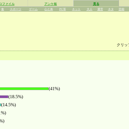
ロファイル
アンケ板
見る
食
スポーツ
ゲーム
心と体
PC等
ネット
大人
運営
ネタ
芸能
クリッ
(41%)
(18.5%)
(14.5%)
1%)
%)