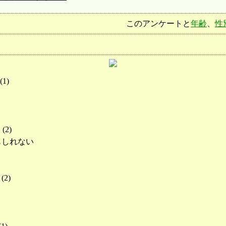
このアンケートと
年齢
、
性
(
1
)
(
2
)
もしれない
(
2
)