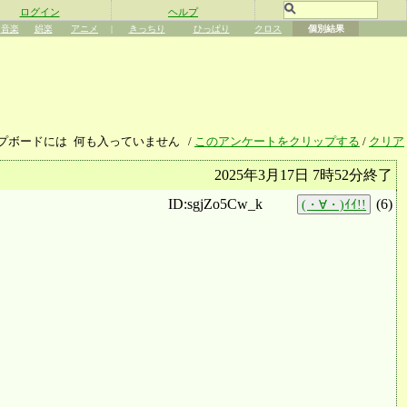
ログイン
ヘルプ
音楽
娯楽
アニメ
|
きっちり
ひっぱり
クロス
個別結果
プボードには
何も入っていません
/
このアンケートをクリップする
/
クリア
2025年3月17日 7時52分終了
ID:sgjZo5Cw_k
(
6
)
(・∀・)ｲｲ!!