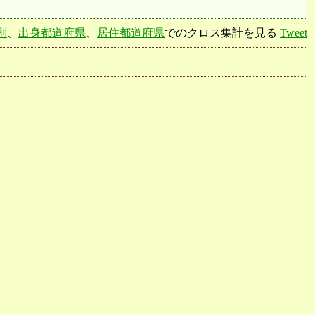
別
、
出身都道府県
、
居住都道府県
でのクロス集計を見る
Tweet