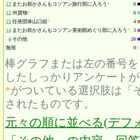
13
またお前かさんもコソアン旅行部に入ろう
*
6
12
JR貨物
*
6
15
任侠団体山口組
*
4
14
またお前かさんもコソアン美術館めぐり部に入ろう
*
3
4
その他
26
無視
0
棒グラフまたは左の番号を
したしっかりアンケートが
*
がついている選択肢は「
されたものです。
元々の順に並べる(デフ