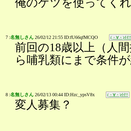
俺のケツを使ってくれ 
7 :
名無しさん
26/02/12 21:55 ID:fU66qfMCQO
(・∀・)ｲｲ!
前回の18歳以上（人間
ら哺乳類にまで条件が
8 :
名無しさん
26/02/13 00:44 ID:Hzc_ypsV8x
(・∀・)ｲｲ!!
変人募集？