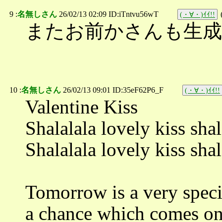
9 :
名無しさん
26/02/13 02:09 ID:iTntvu56wT
(・∀・)ｲｲ!!
またお前かさんも生成
10 :
名無しさん
26/02/13 09:01 ID:35eF62P6_F
(・∀・)ｲｲ!!
Valentine Kiss
Shalalala lovely kiss shal
Shalalala lovely kiss shal
Tomorrow is a very speci
a chance which comes on