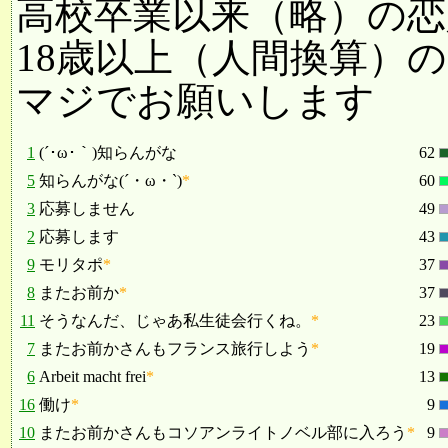
高校卒業以来（略）の
18歳以上（人間換算）の
マジでお願いします
1
(´･ω･｀)知らんがな
62
5
知らんがな(´・ω・`)
*
60
3
応募しません
49
2
応募します
43
9
モリタポ
*
37
8
またお前か
*
37
11
そうなんだ、じゃあ私生徒会行くね。
*
23
7
またお前かさんもフランス旅行しよう
*
19
6
Arbeit macht frei
*
13
16
働け
*
9
10
またお前かさんもコソアンライトノベル部に入ろう
*
9