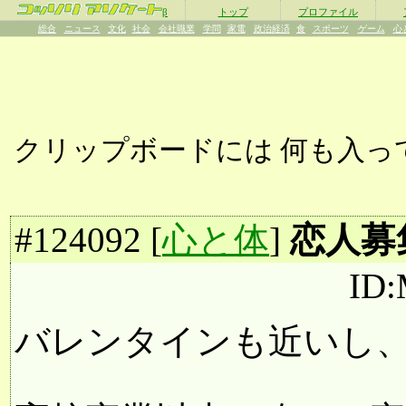
β
トップ
プロファイル
総合
ニュース
文化
社会
会社職業
学問
家電
政治経済
食
スポーツ
ゲーム
心
クリップボードには
何も入っ
#
124092
[
心と体
]
恋人募
ID:
バレンタインも近いし