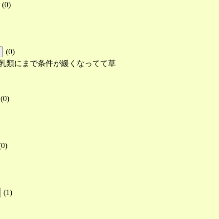
(
0
)
(
0
)
!
哺乳類にまで条件が緩くなってて草
(
0
)
(
0
)
(
1
)