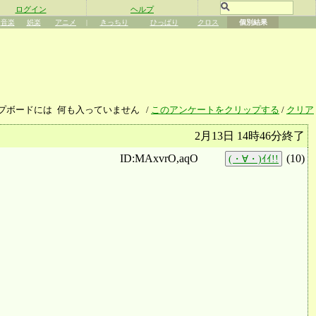
ログイン
ヘルプ
音楽
娯楽
アニメ
|
きっちり
ひっぱり
クロス
個別結果
プボードには
何も入っていません
/
このアンケートをクリップする
/
クリア
2月13日 14時46分終了
ID:MAxvrO,aqO
(
10
)
(・∀・)ｲｲ!!