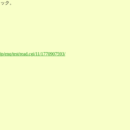
リック。
.jp/enq/test/read.cgi/11/1770907593/