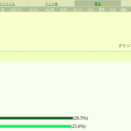
ロファイル
アンケ板
見る
食
スポーツ
ゲーム
心と体
PC等
ネット
大人
運営
ネタ
芸能
クリッ
(26.5%)
(25.6%)