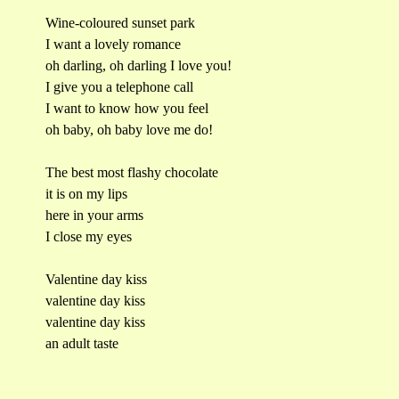
Wine-coloured sunset park
I want a lovely romance
oh darling, oh darling I love you!
I give you a telephone call
I want to know how you feel
oh baby, oh baby love me do!
The best most flashy chocolate
it is on my lips
here in your arms
I close my eyes
Valentine day kiss
valentine day kiss
valentine day kiss
an adult taste