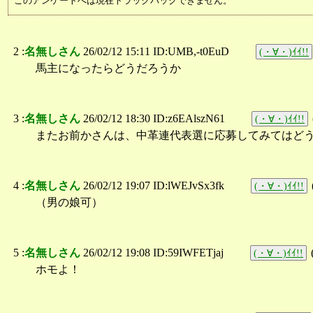
このアンケートへは現在トラックバックできません。
2 :
名無しさん
26/02/12 15:11 ID:UMB,-t0EuD
(・∀・)ｲｲ!!
馬主になったらどうだろうか
3 :
名無しさん
26/02/12 18:30 ID:z6EAlszN61
(・∀・)ｲｲ!!
またお前かさんは、中革連代表選に応募してみてはど
4 :
名無しさん
26/02/12 19:07 ID:lWEJvSx3fk
(・∀・)ｲｲ!!
（男の娘可）
5 :
名無しさん
26/02/12 19:08 ID:59IWFETjaj
(・∀・)ｲｲ!!
ホモよ！