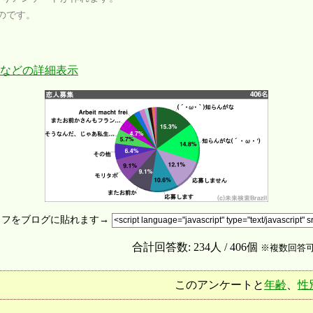
のです。
などの詳細表示
ラフをブログに貼れます→
合計回答数: 234人 / 406個
※複数回答
このアンケートと
年齢
、
性