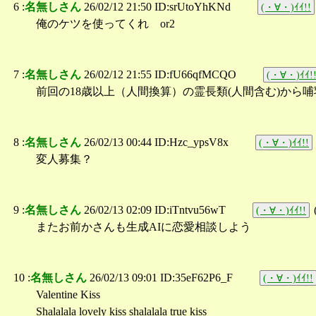
6 :
名無しさん
26/02/12 21:50 ID:srUtoYhKNd
(・∀・)ｲｲ!!
俺のケツを使ってくれ or2
7 :
名無しさん
26/02/12 21:55 ID:fU66qfMCQO
(・∀・)ｲｲ!
前回の18歳以上（人間換算）の霊長類(人間含む)から
8 :
名無しさん
26/02/13 00:44 ID:Hzc_ypsV8x
(・∀・)ｲｲ!!
変人募集？
9 :
名無しさん
26/02/13 02:09 ID:iTntvu56wT
(・∀・)ｲｲ!!
またお前かさんも生成AIに恋愛相談しよう
10 :
名無しさん
26/02/13 09:01 ID:35eF62P6_F
(・∀・)ｲｲ!!
Valentine Kiss
Shalalala lovely kiss shalalala true kiss