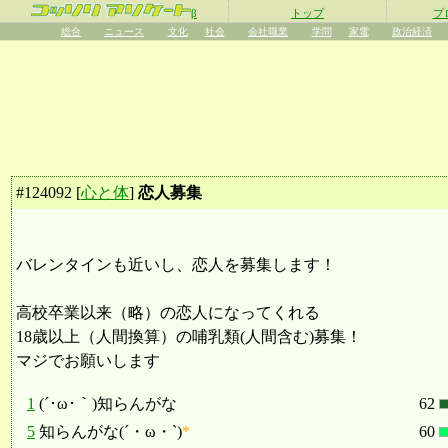
β
トップ
プ
総合
ニュース
文化
社会
会社職業
学問
家電
政治経済
#
124092
[
心と体
]
恋人募集
バレンタインも近いし、恋人を募集します！
高校卒業以来（略）の恋人になってくれる
18歳以上（人間換算）の哺乳類(人間含む)募集！
マジでお願いします
1
(´･ω･｀)知らんがな
62
5
知らんがな(´・ω・`)
*
60