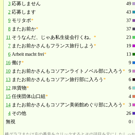
3
応募しません
49
2
応募します
43
9
モリタポ
*
37
8
またお前か
*
37
11
そうなんだ、じゃあ私生徒会行くね。
*
23
7
またお前かさんもフランス旅行しよう
*
19
6
Arbeit macht frei
*
13
16
働け
*
9
10
またお前かさんもコソアンライトノベル部に入ろう
*
9
13
またお前かさんもコソアン旅行部に入ろう
*
6
12
JR貨物
*
6
15
任侠団体山口組
*
4
14
またお前かさんもコソアン美術館めぐり部に入ろう
*
3
4
その他
26
無視
0
棒グラフまたは左の番号をクリックするとその項目を元にしたしっ