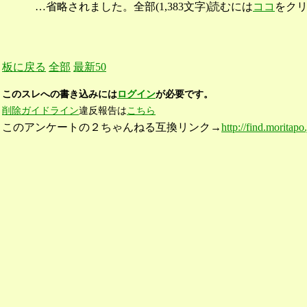
…省略されました。全部(1,383文字)読むには
ココ
をク
板に戻る
全部
最新50
このスレへの書き込みには
ログイン
が必要です。
削除ガイドライン
違反報告は
こちら
このアンケートの２ちゃんねる互換リンク→
http://find.moritapo