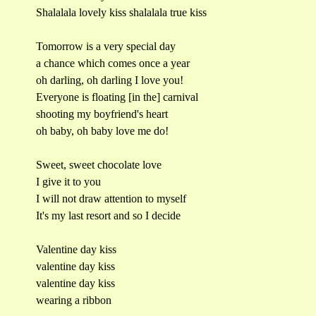
Shalalala lovely kiss shalalala true kiss
Tomorrow is a very special day
a chance which comes once a year
oh darling, oh darling I love you!
Everyone is floating [in the] carnival
shooting my boyfriend's heart
oh baby, oh baby love me do!
Sweet, sweet chocolate love
I give it to you
I will not draw attention to myself
It's my last resort and so I decide
Valentine day kiss
valentine day kiss
valentine day kiss
wearing a ribbon