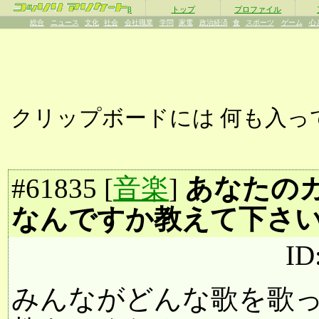
β
トップ
プロファイル
総合
ニュース
文化
社会
会社職業
学問
家電
政治経済
食
スポーツ
ゲーム
心
クリップボードには
何も入っ
#
61835
[
音楽
]
あなたのカ
なんですか教えて下さ
ID
みんながどんな歌を歌