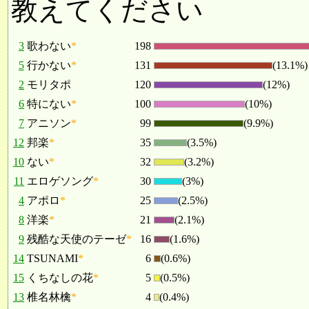
教えてください
3
歌わない
*
198
5
行かない
*
131
(13.1%)
2
モリタポ
120
(12%)
6
特にない
*
100
(10%)
7
アニソン
*
99
(9.9%)
12
邦楽
*
35
(3.5%)
10
ない
*
32
(3.2%)
11
エロゲソング
*
30
(3%)
4
アポロ
*
25
(2.5%)
8
洋楽
*
21
(2.1%)
9
残酷な天使のテーゼ
*
16
(1.6%)
14
TSUNAMI
*
6
(0.6%)
15
くちなしの花
*
5
(0.5%)
13
椎名林檎
*
4
(0.4%)