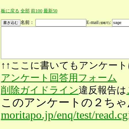
板に戻る
全部
前100
最新50
名前：
E-mail
:
(省略可)
↑↑ここに書いてもアンケート
アンケート回答用フォーム
削除ガイドライン
違反報告は
このアンケートの２ちゃ
moritapo.jp/enq/test/read.c