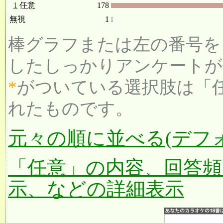
1
任意
178
無視
1
棒グラフまたは左の番号を
したしっかりアンケートが
*
がついている選択肢は「
れたものです。
元々の順に並べる(デフ
「任意」の内容、回答頻
示、などの詳細表示