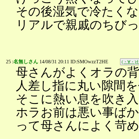
その後湿気で冷たくな
リアルで親戚のちび
25 :
名無しさん
14/08/31 20:11 ID:SMOwzzT2HE
(・∀・)ｲｲ
母さんがよくオラの背
人差し指に丸い隙間を
そこに熱い息を吹き入
ホラお前は悪い事ばか
って母さんによく苛