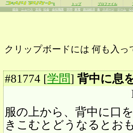
β
トップ
プロファイル
総合
ニュース
文化
社会
会社職業
学問
家電
政治経済
食
スポーツ
ゲーム
心
クリップボードには
何も入っ
#
81774
[
学問
]
背中に息を
服の上から、背中に口
きこむとどうなるとお