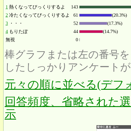
1
熱くなってびっくりするよ
143
2
冷たくなってびっくりするよ
61
(20.3%)
3
・・・
52
(17.3%)
4
もりたぽ
44
(14.7%)
無視
0
棒グラフまたは左の番号を
したしっかりアンケートが
元々の順に並べる(デフ
回答頻度、省略された
示