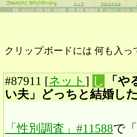
β
トップ
プロファイル
総合
ニュース
文化
社会
会社職業
学問
家電
政治経済
食
スポーツ
ゲーム
心
クリップボードには
何も入っ
#
87911
[
ネット
]
し
「や
い夫」どっちと結婚し
「性別調査」#11588
で