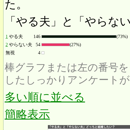
た。
「やる夫」と「やらな
1
やる夫
146
(73%)
2
やらない夫
54
(27%)
無視
4
棒グラフまたは左の番号を
したしっかりアンケートが
多い順に並べる
簡略表示