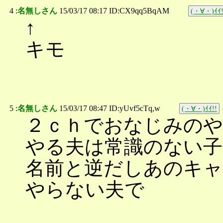
4 :
名無しさん
15/03/17 08:17 ID:CX9qq5BqAM
(・∀・)ｲｲ!
↑
キモ
5 :
名無しさん
15/03/17 08:47 ID:yUvf5cTq,w
(・∀・)ｲｲ!!
２ｃｈでおなじみの
やる夫は常識のない
名前と逆だしあのキ
やらない夫で