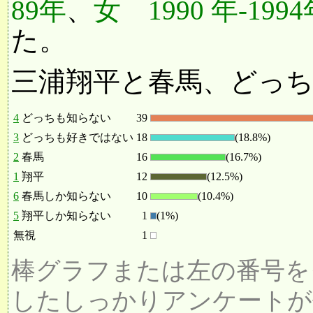
89年
、
女 1990 年-199
た。
三浦翔平と春馬、どっ
4
どっちも知らない
39
3
どっちも好きではない
18
(18.8%)
2
春馬
16
(16.7%)
1
翔平
12
(12.5%)
6
春馬しか知らない
10
(10.4%)
5
翔平しか知らない
1
(1%)
無視
1
棒グラフまたは左の番号を
したしっかりアンケートが