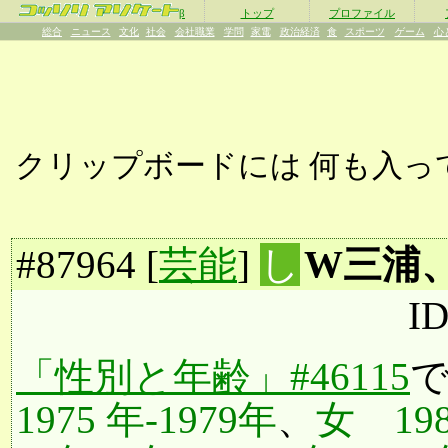
β
トップ
プロファイル
総合
ニュース
文化
社会
会社職業
学問
家電
政治経済
食
スポーツ
ゲーム
心
クリップボードには
何も入っ
#
87964
[
芸能
]
し
W三浦
I
「性別と年齢」#46115
1975 年-1979年
、
女 198