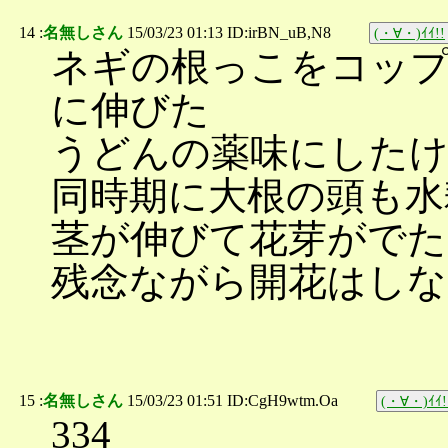
14 :
名無しさん
15/03/23 01:13 ID:irBN_uB,N8
(・∀・)ｲｲ!!
ネギの根っこをコップ
に伸びた
うどんの薬味にした
同時期に大根の頭も水
茎が伸びて花芽がでた
残念ながら開花はし
15 :
名無しさん
15/03/23 01:51 ID:CgH9wtm.Oa
(・∀・)ｲｲ!
334