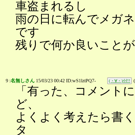
車盗まれるし
雨の日に転んでメガ
です
残りで何か良いことが
9 :
名無しさん
15/03/23 00:42 ID:wS1lztPQ7-
(
(・∀・)ｲｲ!!
「有った、コメントに
ど、
よくよく考えたら書
タ