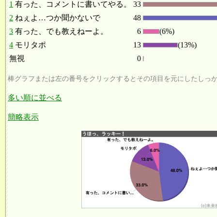
1
有った、コメントに書いてやる。
33
2
ねぇよ…つか聞かないで
48
3
有った、でも教えねーよ。
6
(6%)
4
モリタポ
13
(13%)
無視
0
棒グラフまたは左の番号をクリックするとその項目を元にしたしっ
多い順に並べる
簡略表示