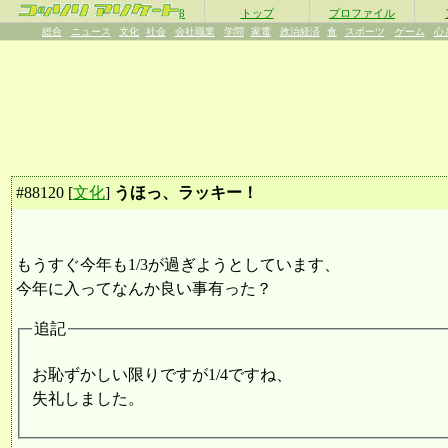
β
トップ
プロファイル
総合
ニュース
文化
社会
会社職業
学問
家電
政治経済
食
スポーツ
ゲーム
心
#
88120
[
文化
]
うほっ、ラッキー！
もうすぐ今年も1/3が過ぎようとしています、
今年に入ってなんか良い事有った？
追記
お恥ずかしい限りですが1/4ですね、
失礼しました。