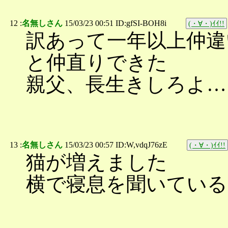
12 :
名無しさん
15/03/23 00:51 ID:gfSI-BOH8i
(・∀・)ｲｲ!!
訳あって一年以上仲違
と仲直りできた
親父、長生きしろよ…
13 :
名無しさん
15/03/23 00:57 ID:W,vdqJ76zE
(・∀・)ｲｲ!!
猫が増えました
横で寝息を聞いている