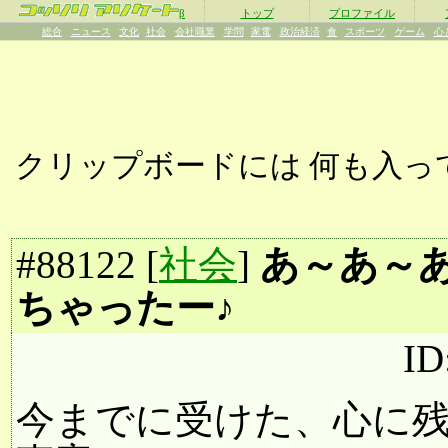
β
トップ
プロファイル
総合
ニュース
文化
社会
会社職業
学問
家電
政治経済
食
スポーツ
ゲーム
心
クリップボードには
何も入っ
#
88122
[
社会
]
あ～あ～
ちゃったー♪
ID
今までに受けた、心に