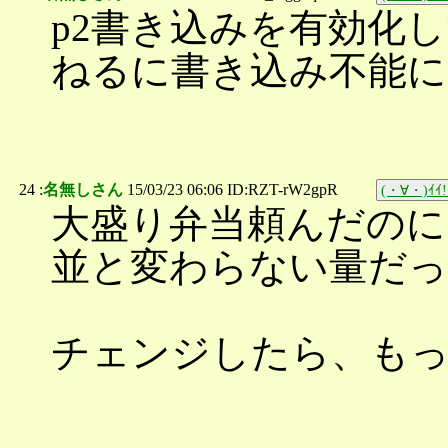
p2書き込みを有効化
ねるに書き込み不能に
24 :
名無しさん
15/03/23 06:06 ID:RZT-rW2gpR
(・∀・)ｲｲ!
大盛り弁当頼んだのに
並と変わらない量だっ
チェンジしたら、も