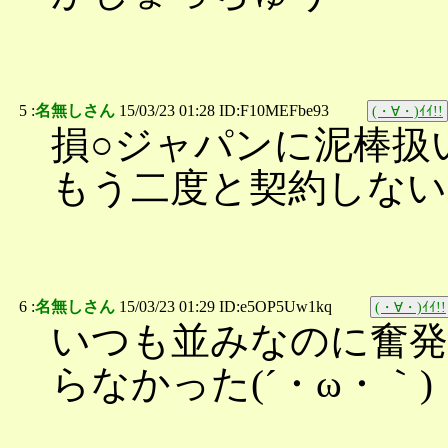
5 :
名無しさん
15/03/23 01:28 ID:F10MEFbe93
(・∀・)ｲｲ!!
損○ジャパンに泥棒扱
もう二度と契約しない
6 :
名無しさん
15/03/23 01:29 ID:e5OP5Uw1kq
(・∀・)ｲｲ!!
いつも並みなのに奮発
らなかった(´・ω・｀)