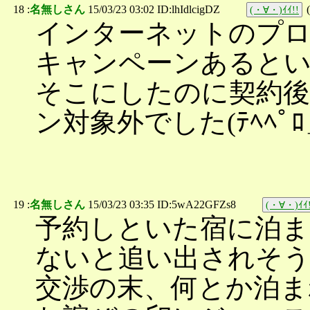
18 :
名無しさん
15/03/23 03:02 ID:lhIdlcigDZ
(
(・∀・)ｲｲ!!
インターネットのプ
キャンペーンあると
そこにしたのに契約後
ン対象外でした(ﾃﾍﾍﾟ
19 :
名無しさん
15/03/23 03:35 ID:5wA22GFZs8
(・∀・)ｲｲ!
予約しといた宿に泊ま
ないと追い出されそ
交渉の末、何とか泊ま