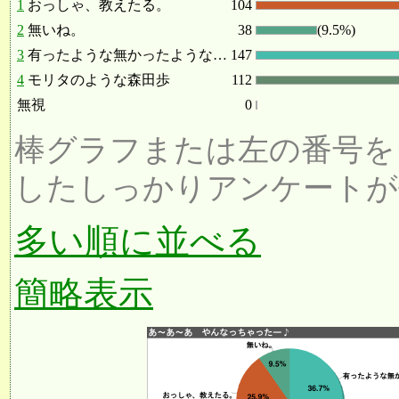
1
おっしゃ、教えたる。
104
2
無いね。
38
(9.5%)
3
有ったような無かったような…
147
4
モリタのような森田歩
112
無視
0
棒グラフまたは左の番号を
したしっかりアンケートが
多い順に並べる
簡略表示