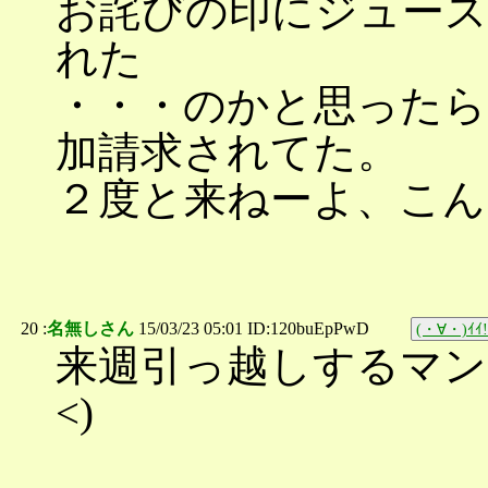
お詫びの印にジュース
れた
・・・のかと思ったら
加請求されてた。
２度と来ねーよ、こん
20 :
名無しさん
15/03/23 05:01 ID:120buEpPwD
(・∀・)ｲｲ!
来週引っ越しするマン
<)