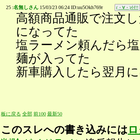
25 :
名無しさん
15/03/23 06:24 ID:uu5Okh769r
(・∀・)ｲｲ!!
高額商品通販で注文し
になってた
塩ラーメン頼んだら
麺が入ってた
新車購入したら翌月に
板に戻る
全部
前100
最新50
このスレへの書き込みには
ロ