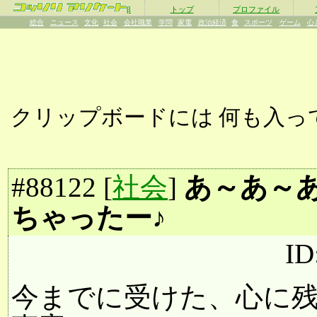
β
トップ
プロファイル
総合
ニュース
文化
社会
会社職業
学問
家電
政治経済
食
スポーツ
ゲーム
心
クリップボードには
何も入っ
#
88122
[
社会
]
あ～あ～
ちゃったー♪
ID
今までに受けた、心に