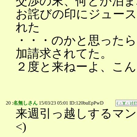
交渉の末、何とか泊ま
お詫びの印にジュース
れた
・・・のかと思ったら
加請求されてた。
２度と来ねーよ、こん
20 :
名無しさん
15/03/23 05:01 ID:120buEpPwD
(・∀・)ｲｲ!
来週引っ越しするマン
<)