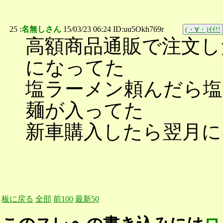
25 :
名無しさん
15/03/23 06:24 ID:uu5Okh769r
(・∀・)ｲｲ!!
高額商品通販で注文し
になってた
塩ラーメン頼んだら
麺が入ってた
新車購入したら翌月に
板に戻る
全部
前100
最新50