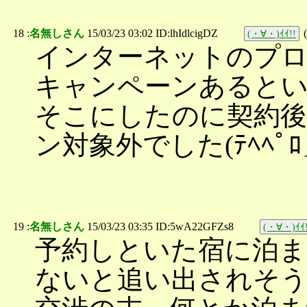
18 :
名無しさん
15/03/23 03:02 ID:lhIdlcigDZ
(
(・∀・)ｲｲ!!
インターネットのプ
キャンペーンあると
そこにしたのに契約後
ン対象外でした(ﾃﾍﾍﾟ
19 :
名無しさん
15/03/23 03:35 ID:5wA22GFZs8
(・∀・)ｲｲ!
予約しといた宿に泊ま
ないと追い出されそ