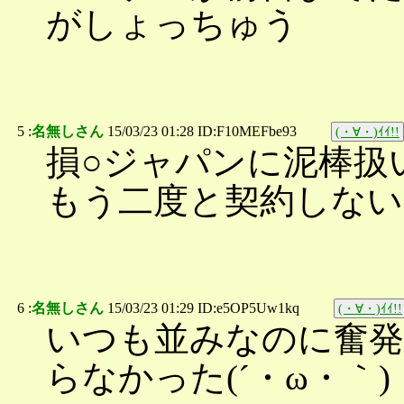
がしょっちゅう
5 :
名無しさん
15/03/23 01:28 ID:F10MEFbe93
(・∀・)ｲｲ!!
損○ジャパンに泥棒扱
もう二度と契約しない
6 :
名無しさん
15/03/23 01:29 ID:e5OP5Uw1kq
(・∀・)ｲｲ!!
いつも並みなのに奮発
らなかった(´・ω・｀)