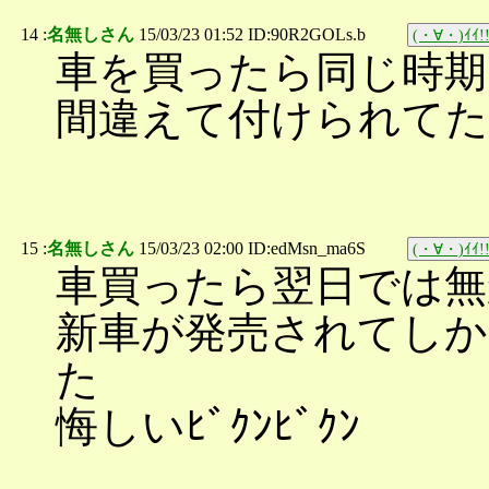
14 :
名無しさん
15/03/23 01:52 ID:90R2GOLs.b
(・∀・)ｲｲ!
車を買ったら同じ時期
間違えて付けられてた
15 :
名無しさん
15/03/23 02:00 ID:edMsn_ma6S
(・∀・)ｲｲ!
車買ったら翌日では無
新車が発売されてし
た
悔しいﾋﾞｸﾝﾋﾞｸﾝ