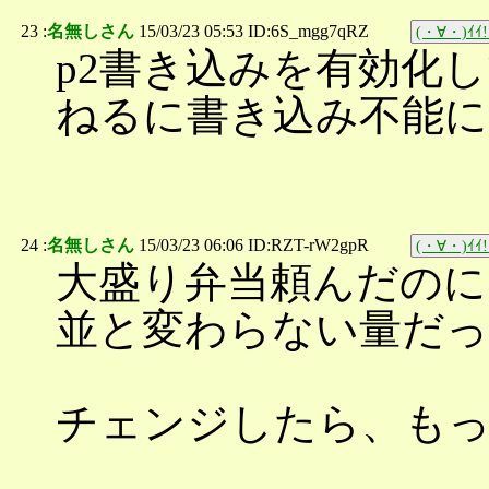
23 :
名無しさん
15/03/23 05:53 ID:6S_mgg7qRZ
(・∀・)ｲｲ!
p2書き込みを有効化
ねるに書き込み不能に
24 :
名無しさん
15/03/23 06:06 ID:RZT-rW2gpR
(・∀・)ｲｲ!
大盛り弁当頼んだのに
並と変わらない量だっ
チェンジしたら、も