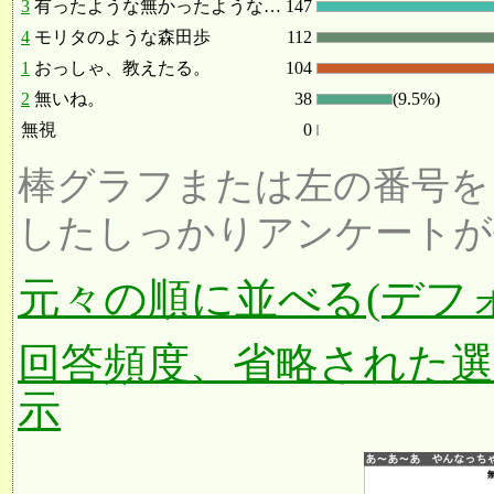
3
有ったような無かったような…
147
4
モリタのような森田歩
112
1
おっしゃ、教えたる。
104
2
無いね。
38
(9.5%)
無視
0
棒グラフまたは左の番号を
したしっかりアンケートが
元々の順に並べる(デフ
回答頻度、省略された
示