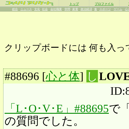
β
トップ
プロファイル
総合
ニュース
文化
社会
会社職業
学問
家電
政治経済
食
スポーツ
ゲーム
心
クリップボードには
何も入っ
#
88696
[
心と体
]
し
LOV
ID
「L･O･V･E」#88695
で
の質問でした。