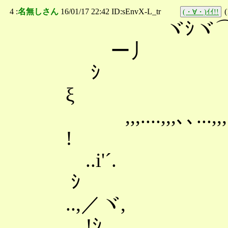
4 :
名無しさん
16/01/17 22:42 ID:sEnvX-L_tr
(
(・∀・)ｲｲ!!
ヾｼヾ⌒ｼヾ
ー丿
ｼ ,
ξ ゞ
,,,....,,,､､...,,,..
! 彡
..i'´. ヾ'''
ｼ 彡
..,／
!ｼ ,