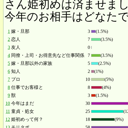
さん姫初めは済ませま
今年のお相手はどなた
1
嫁・旦那
3
(1.5%)
2
恋人
7
(3.5%)
3
友人
0
4
同僚・上司・お得意先など仕事関係
7
(3.5%)
5
嫁・旦那以外の家族
5
(2.5%)
6
知人
2
(1%)
7
プロ
10
(5%)
8
仕事でお客様と
8
(4%)
9
獣
3
(1.5%)
10
今年はまだ
30
11
童貞・処女
25
(1
12
姫初めって何？
18
(9%)
13
モリタポ
58