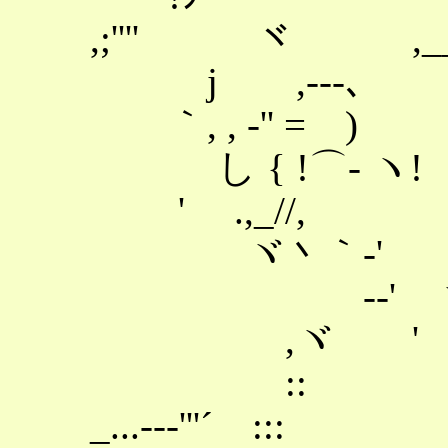
,;'''' ヾ
j ,-‐-､ i 
｀, , ‐'' 
し { !⌒- ヽ!
' .,_//,
ヾ丶｀-' ! 
-‐' ヾ
,ヾ ' ､
:: ヽ ﾉ
_...-‐‐'