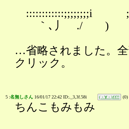
::::::::::::;;
｀､丿 ./ )
…省略されました。全部(
クリック。
5 :
名無しさん
16/01/17 22:42 ID:._3,3f.58i
(
0
)
(・∀・)ｲｲ!!
ちんこもみもみ