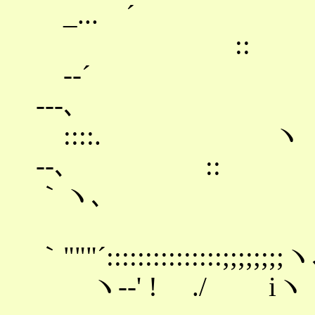
_... ´ ヽ /
:: 
-‐´ ヽ /::
-‐-､
::::. ヽ !......:
-‐､ :: ｀ヽ-､
｀ヽ､
!:::,´´´´
｀"""´:::::::::
ヽ-‐' ! ./ iヽ