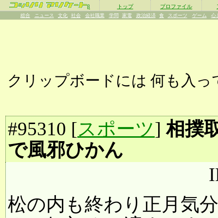
β
トップ
プロファイル
総合
ニュース
文化
社会
会社職業
学問
家電
政治経済
食
スポーツ
ゲーム
心
クリップボードには
何も入っ
#
95310
[
スポーツ
]
相撲
で風邪ひかん
I
松の内も終わり正月気