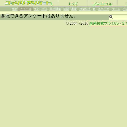
β
トップ
プロファイル
総合
ニュース
文化
社会
会社職業
学問
家電
政治経済
食
スポーツ
ゲーム
心
参照できるアンケートはありません。
© 2004 - 2026
未来検索ブラジル -
２