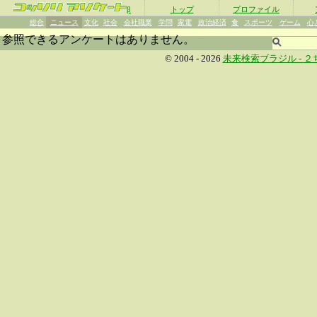
β
トップ
プロファイル
総合
ニュース
文化
社会
会社職業
学問
家電
政治経済
食
スポーツ
ゲーム
心
参照できるアンケートはありません。
© 2004 - 2026
未来検索ブラジル -
２