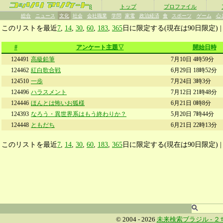
β
トップ
プロファイル
総合
ニュース
文化
社会
会社職業
学問
家電
政治経済
食
スポーツ
ゲーム
心
このリストを最近
7
,
14
,
30
,
60
,
183
,
365
日に限定する(現在は90日限定) 
#
アンケート主題▽
開始日時
124491
高級鉛筆
7月10日 4時59分
124462
紅白歌合戦
6月29日 18時52分
124510
一歩
7月24日 3時3分
124496
ハラスメント
7月12日 21時48分
124446
ほんとは怖いお狐様
6月21日 0時8分
124393
なろう・異世界系はもう終わりか？
5月20日 7時44分
124448
ともだち
6月21日 22時13分
このリストを最近
7
,
14
,
30
,
60
,
183
,
365
日に限定する(現在は90日限定) 
© 2004 - 2026
未来検索ブラジル -
２