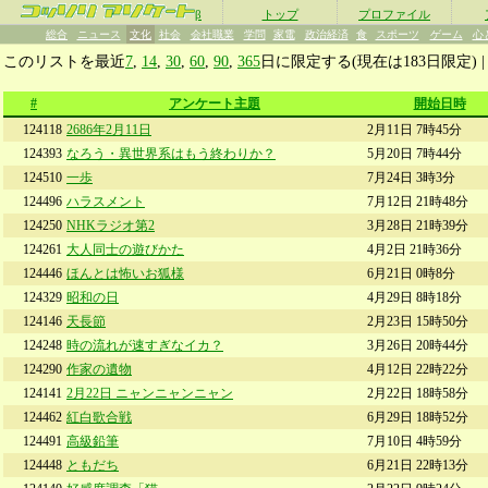
β
トップ
プロファイル
総合
ニュース
文化
社会
会社職業
学問
家電
政治経済
食
スポーツ
ゲーム
心
このリストを最近
7
,
14
,
30
,
60
,
90
,
365
日に限定する(現在は183日限定) 
#
アンケート主題
開始日時
124118
2686年2月11日
2月11日 7時45分
124393
なろう・異世界系はもう終わりか？
5月20日 7時44分
124510
一歩
7月24日 3時3分
124496
ハラスメント
7月12日 21時48分
124250
NHKラジオ第2
3月28日 21時39分
124261
大人同士の遊びかた
4月2日 21時36分
124446
ほんとは怖いお狐様
6月21日 0時8分
124329
昭和の日
4月29日 8時18分
124146
天長節
2月23日 15時50分
124248
時の流れが速すぎなイカ？
3月26日 20時44分
124290
作家の遺物
4月12日 22時22分
124141
2月22日 ニャンニャンニャン
2月22日 18時58分
124462
紅白歌合戦
6月29日 18時52分
124491
高級鉛筆
7月10日 4時59分
124448
ともだち
6月21日 22時13分