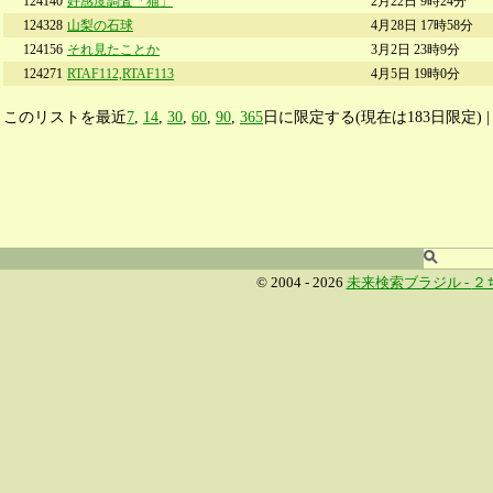
124140
好感度調査「猫」
2月22日 9時24分
124328
山梨の石球
4月28日 17時58分
124156
それ見たことか
3月2日 23時9分
124271
RTAF112,RTAF113
4月5日 19時0分
このリストを最近
7
,
14
,
30
,
60
,
90
,
365
日に限定する(現在は183日限定) 
© 2004 - 2026
未来検索ブラジル -
２