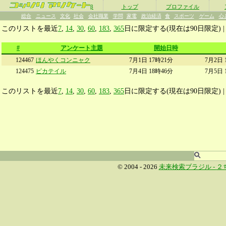
β
トップ
プロファイル
総合
ニュース
文化
社会
会社職業
学問
家電
政治経済
食
スポーツ
ゲーム
心
このリストを最近
7
,
14
,
30
,
60
,
183
,
365
日に限定する(現在は90日限定) 
#
アンケート主題
開始日時
124467
ほんやくコンニャク
7月1日 17時21分
7月2日 
124475
ピカテイル
7月4日 18時46分
7月5日 
このリストを最近
7
,
14
,
30
,
60
,
183
,
365
日に限定する(現在は90日限定) 
© 2004 - 2026
未来検索ブラジル -
２