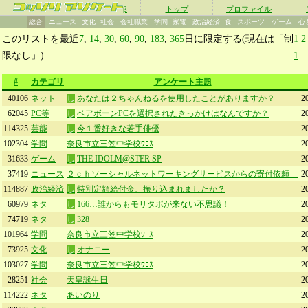
β
トップ
プロファイル
総合
ニュース
文化
社会
会社職業
学問
家電
政治経済
食
スポーツ
ゲーム
心
このリストを最近
7
,
14
,
30
,
60
,
90
,
183
,
365
日に限定する(現在は「制
1
2
限なし」)
1
#
カテゴリ
アンケート主題
40106
ネット
し
あなたは２ちゃんねるを使用したことがありますか？
2
62045
PC等
し
ベアボーンPCを選択されたきっかけはなんですか？
2
114325
芸能
し
今１番好きな若手俳優
2
102304
学問
奈良市立三笠中学校ﾜﾛｽ
2
31633
ゲーム
し
THE IDOLM@STER SP
2
37419
ニュース
２ｃｈソーシャルネットワーキングサービスからの寄付依頼
2
114887
政治経済
し
特別定額給付金、振り込まれましたか？
2
60979
ネタ
し
166…誰からもモリタポが来ない不思議！
2
74719
ネタ
し
328
2
101964
学問
奈良市立三笠中学校ﾜﾛｽ
2
73925
文化
し
オナニー
2
103027
学問
奈良市立三笠中学校ﾜﾛｽ
2
28251
社会
天皇誕生日
2
114222
ネタ
あいのり
2