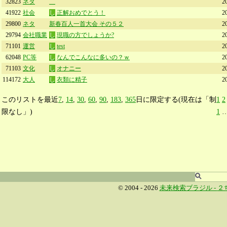
32823
ネタ
2
41922
社会
し
正解おめでとう！
2
29800
ネタ
新春百人一首大会 その５２
2
29794
会社職業
し
現職の方でしょうか?
2
71101
運営
し
test
2
62048
PC等
し
なんでこんなに多いの？ｗ
2
71103
文化
し
オナニー
2
114172
大人
し
衣類に精子
2
このリストを最近
7
,
14
,
30
,
60
,
90
,
183
,
365
日に限定する(現在は「制
1
2
限なし」)
1
© 2004 - 2026
未来検索ブラジル -
２