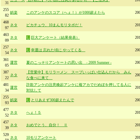
ニュース
【詐欺に】 巧い話には罠があるかも…【ご注意】
20
31
255
娯楽
このアンケのスコア（へぇ！）が1000超えたら
20
82
468
ネタ
ピカチュウ、10まんモリタポだ！
20
97
463
ネタ
し
巨大アンケート（結果発表）
20
09
257
ネタ
し
幸運は 忘れた頃に やってくる
20
54
361
運営
夏のこっそりアンケートの思い出 - 2009 Summer -
20
05
387
【営業中】モリラーメン スープいっぱい仕込んだから みん
ネタ
20
22
な食べに来て
481
詐欺アンケの注意喚起アンケに複アカでだめぽを押してる人に
運営
20
34
対抗して
255
娯楽
し
とりあえず300超えたんで
20
93
477
ネタ
へぇ！５
20
52
457
ネタ
おめでとう、自分！ Ⅱ
20
39
529
ネタ
10モリアンケート
20