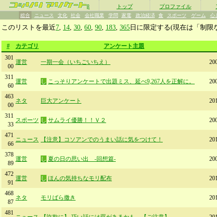
β
トップ
プロファイル
総合
ニュース
文化
社会
会社職業
学問
家電
政治経済
食
スポーツ
ゲーム
心
このリストを最近
7
,
14
,
30
,
60
,
90
,
183
,
365
日に限定する(現在は「制限
#
カテゴリ
アンケート主題
301
運営
一期一会（いちごいちえ）
20
00
311
運営
し
こっそりアンケートで出題ミス、延べ9,267人を正解に。
20
60
463
ネタ
巨大アンケート
20
00
311
スポーツ
し
サムライ優勝！！Ｖ２
20
33
471
ニュース
【注意】コソアンでのうまい話に気をつけて！
20
66
378
運営
し
夏の日の思い出 -回想篇-
20
89
472
運営
し
ほんの気持ちなモリ配布
20
91
468
ネタ
モリばら撒き
20
87
481