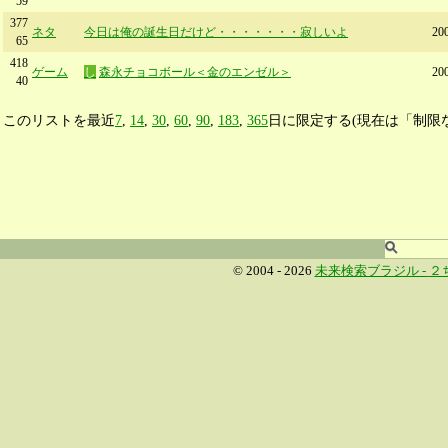
59
377
ネタ
今日は俺の誕生日だけど・・・・・・・寂しいよ
20
65
418
ゲーム
し
森永チョコボール＜金のエンゼル＞
20
40
このリストを最近
7
,
14
,
30
,
60
,
90
,
183
,
365
日に限定する(現在は「制限
© 2004 - 2026
未来検索ブラジル -
２