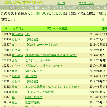
β
トップ
プロファイル
総合
ニュース
文化
社会
会社職業
学問
家電
政治経済
食
スポーツ
ゲーム
心
このリストを最近
7
,
14
,
30
,
60
,
90
,
183
,
365
日に限定する(現在は「制
1
2
限なし」)
9
#
カテゴリ
アンケート主題
開
100969
政治経済
TPP
2016年10月1
113480
心と体
【待合室】
2019年11月6
108507
食
【Cafe】コーヒー【Black】
2018年3月30
79317
心と体
負
2014年5月20
80970
政治経済
舛添都知事に余計な事をやめさせるには
2014年7月25
102523
文化
ごきげんようー430
2017年1月4日
102521
心と体
初詣はどこに行きましたか？
2017年1月4日
81412
音楽
MP3プレーヤー
2014年8月14
83692
心と体
男と女Ⅶ
2014年11月1
113311
心と体
【待合室】
2019年9月25
81413
社会
あなたは元華族で知ってる人はいますか？
2014年8月14
31928
芸能
「Gメン'75」人気投票
2009年4月17
93871
食
牡蠣、好き？
2015年11月1
79140
社会
固定資産税
2014年5月14