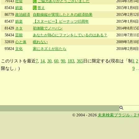
79143
社会
し
ご協力ありがとうございました
2014年5月14
85434
娯楽
し
答え
2015年1月6日
86779
政治経済
自動操縦が実現したときの経済効果
2015年2月12
85437
娯楽
【スヌーピー】ピーナッツ65周年
2015年1月6日
81429
ネタ
初体験でノーバン
2014年8月15
58434
芸能
あなたが熱心にファンをしているのはある？
2011年7月11
32819
心と体
眠れない
2009年5月10
95824
文化
家にネズミが出たら
2016年2月8日
このリストを最近
7
,
14
,
30
,
60
,
90
,
183
,
365
日に限定する(現在は「制
1
2
限なし」)
9
© 2004 - 2026
未来検索ブラジル -
２