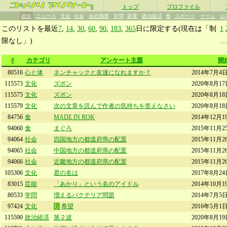
β
トップ
プロファイル
総合
ニュース
文化
社会
会社職業
学問
家電
政治経済
食
スポーツ
ゲーム
心
このリストを最近
7
,
14
,
30
,
60
,
90
,
183
,
365
日に限定する(現在は「制
1
限なし」)
#
カテゴリ
アンケート主題
開
80516
心と体
ネンチャックと友達になれますか？
2014年7月4日
115573
文化
ズボン
2020年8月17
115575
文化
ズボン
2020年8月18
115579
文化
次の文章を読んで作者の気持ちを答えなさい
2020年8月18
84756
食
MADE IN ROK
2014年12月1
94060
食
まぐろ
2015年11月2
94064
社会
四国地方の都道府県の配置
2015年11月2
94065
社会
中国地方の都道府県の配置
2015年11月2
94066
社会
近畿地方の都道府県の配置
2015年11月2
105306
文化
君の名は
2017年8月24
83015
芸能
「あかり」という名のアイドル
2014年10月1
80533
学問
増えるバクテリア問題
2014年7月5日
97424
文化
し
希望
2016年5月1日
115590
政治経済
第２波
2020年8月19