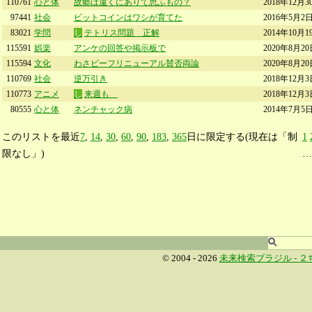
110761
心と体
故郷は遠くにありて思ふもの？
2018年12月3
97441
社会
ビットコインはワシが育てた
2016年5月2日
83021
学問
し
テトリス問題 正解
2014年10月1
115591
娯楽
アンケの回答や掲示板で
2020年8月20
115594
文化
わさビーフリニューアル賛否両論
2020年8月20
110769
社会
逆万引き
2018年12月3
110773
アニメ
し
来週も
2018年12月3
80555
心と体
ネンチャック病
2014年7月5日
このリストを最近
7
,
14
,
30
,
60
,
90
,
183
,
365
日に限定する(現在は「制
1
限なし」)
© 2004 - 2026
未来検索ブラジル -
２