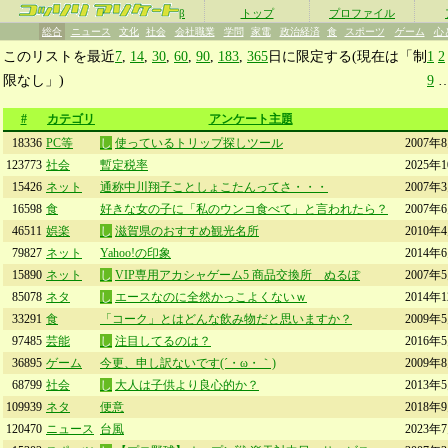
β
トップ
プロファイル
総合
ニュース
文化
社会
会社職業
学問
家電
政治経済
食
スポーツ
ゲーム
心
このリストを最近
7
,
14
,
30
,
60
,
90
,
183
,
365
日に限定する(現在は「制
1
2
限なし」)
9
#
カテゴリ
アンケート主題
18336
PC等
し
使っているトリップ探しツール
2007年
123773
社会
暫定税率
2025年
15426
ネット
通称中川翔子ことしょこたんってさ・・・
2007年
16598
食
好きな女の子に「私のウンコ食べて」と言われたら？
2007年
46511
娯楽
し
滋賀県のおすすめ観光名所
2010年
79827
ネット
Yahoo!の印象
2014年
15890
ネット
し
VIP専用アカシャゲーム5 商品交換所 ぬるぽ
2007年
85078
ネタ
し
エースなのに全然かっこよくないｗ
2014年
33291
食
「コーク」とはどんな飲み物だと思いますか？
2009年
97485
芸能
し
注目してるのは？
2016年
36895
ゲーム
今更、申し訳ないです(´・ω・｀)
2009年
68799
社会
し
大人は子供より良心的か？
2013年
109939
ネタ
便意
2018年
120470
ニュース
台風
2023年