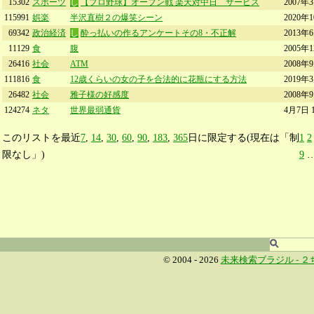
15302
スポーツ
し
【プロ野球】オープン戦 楽天対中日 サービス
2007年
115991
娯楽
半沢直樹２の爆笑シーン
2020年
69342
政治経済
し
酔っ払いの作るアンケートその8・不正解
2013年
11129
食
腹
2005年
26416
社会
ATM
2008年
111816
食
12歳くらいの女の子を合法的に花瓶にする方法
2019年
26482
社会
雅子様の好感度
2008年
124274
ネタ
世界最弱通貨
4月7日 
このリストを最近
7
,
14
,
30
,
60
,
90
,
183
,
365
日に限定する(現在は「制
1
2
限なし」)
9
© 2004 - 2026
未来検索ブラジル -
２