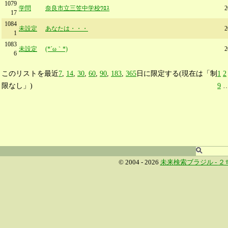
1079
学問
奈良市立三笠中学校ﾜﾛｽ
17
1084
未設定
あなたは・・・
1
1083
未設定
(*´ω｀*)
6
このリストを最近
7
,
14
,
30
,
60
,
90
,
183
,
365
日に限定する(現在は「制
1
2
限なし」)
9
© 2004 - 2026
未来検索ブラジル -
２