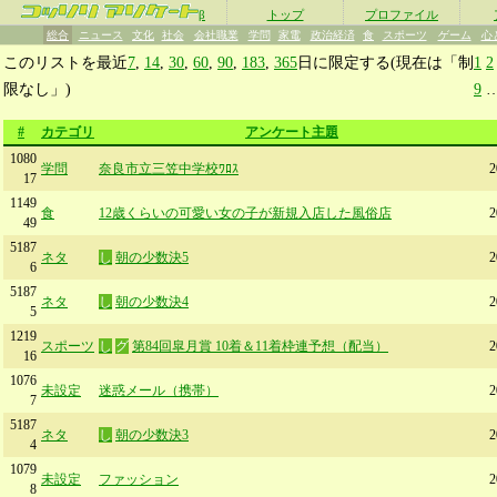
β
トップ
プロファイル
総合
ニュース
文化
社会
会社職業
学問
家電
政治経済
食
スポーツ
ゲーム
心
このリストを最近
7
,
14
,
30
,
60
,
90
,
183
,
365
日に限定する(現在は「制
1
2
限なし」)
9
#
カテゴリ
アンケート主題
1080
学問
奈良市立三笠中学校ﾜﾛｽ
17
1149
食
12歳くらいの可愛い女の子が新規入店した風俗店
49
5187
ネタ
し
朝の少数決5
6
5187
ネタ
し
朝の少数決4
5
1219
スポーツ
し
グ
第84回皐月賞 10着＆11着枠連予想（配当）
16
1076
未設定
迷惑メール（携帯）
7
5187
ネタ
し
朝の少数決3
4
1079
未設定
ファッション
8