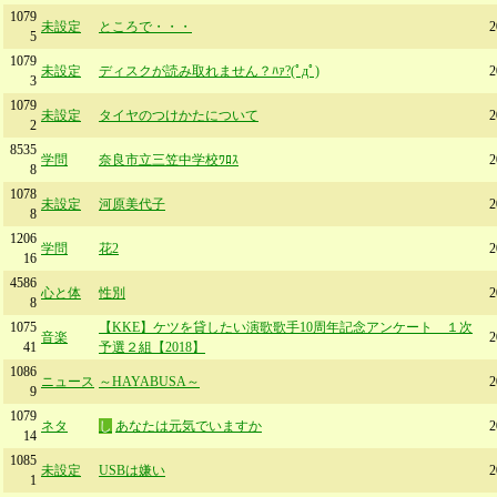
1079
未設定
ところで・・・
5
1079
未設定
ディスクが読み取れません？ﾊｧ?(ﾟдﾟ)
3
1079
未設定
タイヤのつけかたについて
2
8535
学問
奈良市立三笠中学校ﾜﾛｽ
8
1078
未設定
河原美代子
8
1206
学問
花2
16
4586
心と体
性別
8
1075
【KKE】ケツを貸したい演歌歌手10周年記念アンケート １次
音楽
41
予選２組【2018】
1086
ニュース
～HAYABUSA～
9
1079
ネタ
し
あなたは元気でいますか
14
1085
未設定
USBは嫌い
1