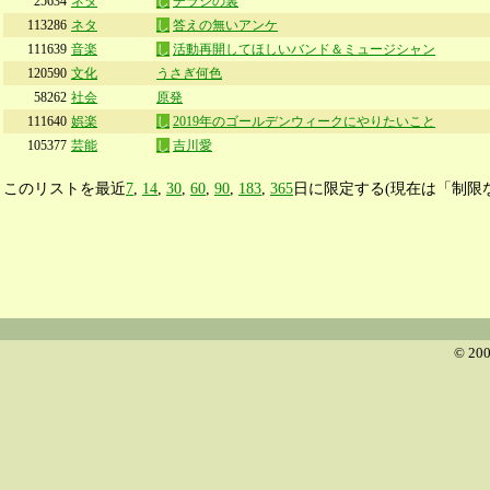
25634
ネタ
し
チラシの裏
113286
ネタ
し
答えの無いアンケ
111639
音楽
し
活動再開してほしいバンド＆ミュージシャン
120590
文化
うさぎ何色
58262
社会
原発
111640
娯楽
し
2019年のゴールデンウィークにやりたいこと
105377
芸能
し
吉川愛
このリストを最近
7
,
14
,
30
,
60
,
90
,
183
,
365
日に限定する(現在は「制限
© 200