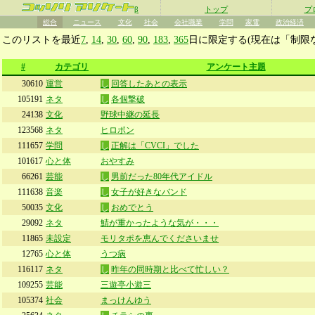
β
トップ
プ
総合
ニュース
文化
社会
会社職業
学問
家電
政治経済
このリストを最近
7
,
14
,
30
,
60
,
90
,
183
,
365
日に限定する(現在は「制限
#
カテゴリ
アンケート主題
30610
運営
し
回答したあとの表示
105191
ネタ
し
各個撃破
24138
文化
野球中継の延長
123568
ネタ
ヒロポン
111657
学問
し
正解は「CVCI」でした
101617
心と体
おやすみ
66261
芸能
し
男前だった80年代アイドル
111638
音楽
し
女子が好きなバンド
50035
文化
し
おめでとう
29092
ネタ
鯖が重かったような気が・・・
11865
未設定
モリタポを恵んでくださいませ
12765
心と体
うつ病
116117
ネタ
し
昨年の同時期と比べて忙しい？
109255
芸能
三遊亭小遊三
105374
社会
まっけんゆう