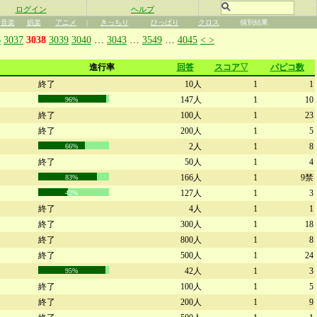
ログイン
ヘルプ
音楽
娯楽
アニメ
|
きっちり
ひっぱり
クロス
個別結果
6
3037
3038
3039
3040
…
3043
…
3549
…
4045
<
>
進行率
回答
スコア▽
パピコ数
終了
10人
1
1
147人
1
10
96%
終了
100人
1
23
終了
200人
1
5
2人
1
8
66%
終了
50人
1
4
166人
1
9禁
83%
127人
1
3
42%
終了
4人
1
1
終了
300人
1
18
終了
800人
1
8
終了
500人
1
24
42人
1
3
95%
終了
100人
1
5
終了
200人
1
9