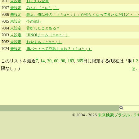
7011
未設定
おまえら全員
7007
未設定
みんな（＾ω＾；）
7006
未設定
最近、俺以外の「（＾ω＾；）」が少なくなってきたんだけど・・
7005
未設定
今の流行
7004
未設定
骨折したことある？
7003
未設定
HINOIチーム（＾ω＾；）
7062
未設定
おやすも（＾ω＾；）
7024
未設定
胸パットって詐欺じゃね？（＾ω＾；）
このリストを最近
7
,
14
,
30
,
60
,
90
,
183
,
365
日に限定する(現在は「制
1
2
限なし」)
9
© 2004 - 2026
未来検索ブラジル -
２