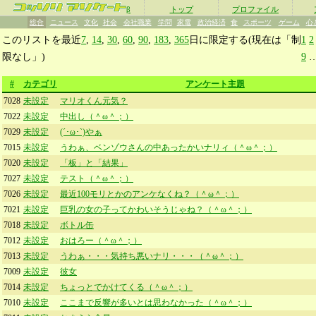
β
トップ
プロファイル
総合
ニュース
文化
社会
会社職業
学問
家電
政治経済
食
スポーツ
ゲーム
心
このリストを最近
7
,
14
,
30
,
60
,
90
,
183
,
365
日に限定する(現在は「制
1
2
限なし」)
9
#
カテゴリ
アンケート主題
7028
未設定
マリオくん元気？
7022
未設定
中出し（＾ω＾；）
7029
未設定
(´･ω･`)やぁ
7015
未設定
うわぁ、ベンゾウさんの中あったかいナリィ（＾ω＾；）
7020
未設定
「板」と「結果」
7027
未設定
テスト（＾ω＾；）
7026
未設定
最近100モリとかのアンケなくね？（＾ω＾；）
7021
未設定
巨乳の女の子ってかわいそうじゃね？（＾ω＾；）
7018
未設定
ボトル缶
7012
未設定
おはろー（＾ω＾；）
7013
未設定
うわぁ・・・気持ち悪いナリ・・・（＾ω＾；）
7009
未設定
彼女
7014
未設定
ちょっとでかけてくる（＾ω＾；）
7010
未設定
ここまで反響が多いとは思わなかった（＾ω＾；）