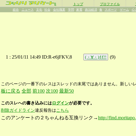
β
トップ
プロファイル
総合
ニュース
文化
社会
会社職業
学問
家電
政治経済
食
スポーツ
ゲーム
心
1 :
25/01/11 14:49 ID:R-e6jFKV,8
(
9
)
(・∀・)ｲｲ!!
このページの一番下のレスはスレッドの末尾ではありません。新しい
板に戻る
全部
前100
次100
最新50
このスレへの書き込みには
ログイン
が必要です。
削除ガイドライン
違反報告は
こちら
このアンケートの２ちゃんねる互換リンク→
http://find.moritapo