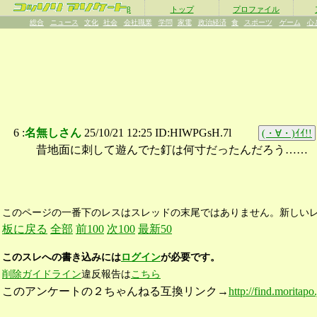
β
トップ
プロファイル
総合
ニュース
文化
社会
会社職業
学問
家電
政治経済
食
スポーツ
ゲーム
心
6 :
名無しさん
25/10/21 12:25 ID:HIWPGsH.7l
(・∀・)ｲｲ!!
昔地面に刺して遊んでた釘は何寸だったんだろう……
このページの一番下のレスはスレッドの末尾ではありません。新しい
板に戻る
全部
前100
次100
最新50
このスレへの書き込みには
ログイン
が必要です。
削除ガイドライン
違反報告は
こちら
このアンケートの２ちゃんねる互換リンク→
http://find.moritapo