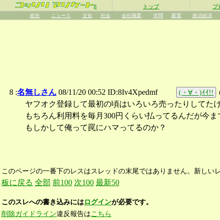
β
トップ
プ
総合
ニュース
文化
社会
会社職業
学問
家電
政治経済
8 :
名無しさん
08/11/20 00:52 ID:8Iv4Xpedmf
(・∀・)ｲｲ!!
ヤフオク登録して最初の頃はいろいろ売ったりしてた
もちろん利用料を毎月300円くらい払ってるんだが今
もしかして俺って罠にハマってるのか？
このページの一番下のレスはスレッドの末尾ではありません。新しい
板に戻る
全部
前100
次100
最新50
このスレへの書き込みには
ログイン
が必要です。
削除ガイドライン
違反報告は
こちら