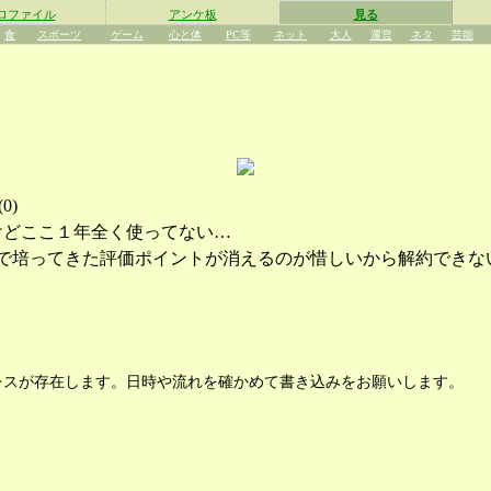
ロファイル
アンケ板
見る
食
スポーツ
ゲーム
心と体
PC等
ネット
大人
運営
ネタ
芸能
(
0
)
けどここ１年全く使ってない…
まで培ってきた評価ポイントが消えるのが惜しいから解約できな
レスが存在します。日時や流れを確かめて書き込みをお願いします。