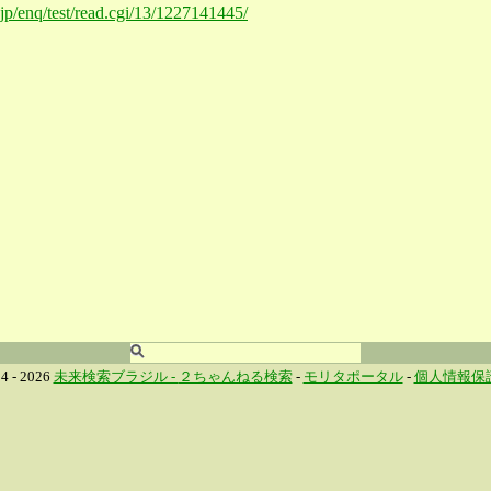
o.jp/enq/test/read.cgi/13/1227141445/
4 - 2026
未来検索ブラジル -
２ちゃんねる検索
-
モリタポータル
-
個人情報保