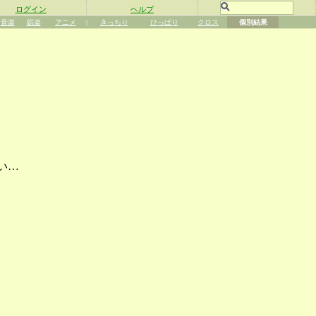
ログイン
ヘルプ
音楽
娯楽
アニメ
|
きっちり
ひっぱり
クロス
個別結果
い…