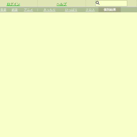
ログイン
ヘルプ
音楽
娯楽
アニメ
|
きっちり
ひっぱり
クロス
個別結果