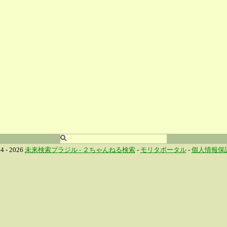
4 - 2026
未来検索ブラジル -
２ちゃんねる検索
-
モリタポータル
-
個人情報保