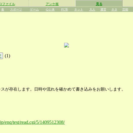
ロファイル
アンケ板
見る
食
スポーツ
ゲーム
心と体
PC等
ネット
大人
運営
ネタ
芸能
(
1
)
!
レスが存在します。日時や流れを確かめて書き込みをお願いします。
.jp/enq/test/read.cgi/5/1409512308/