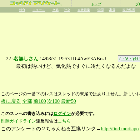
β
トップ
プ
総合
ニュース
文化
社会
会社職業
学問
家電
政治経済
22 :
名無しさん
14/08/31 19:53 ID:4AwE3ABo-J
(・∀・)ｲｲ!
最初は熱いけど、気化熱ですぐに冷たくなるんだよな
このページの一番下のレスはスレッドの末尾ではありません。新しい
板に戻る
全部
前100
次100
最新50
このスレへの書き込みには
ログイン
が必要です。
削除ガイドライン
違反報告は
こちら
このアンケートの２ちゃんねる互換リンク→
http://find.moritapo