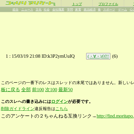
β
トップ
プロファイル
総合
ニュース
文化
社会
会社職業
学問
家電
政治経済
食
スポーツ
ゲーム
心
1 :
15/03/19 21:08 ID:k3P2ymUuIQ
(
6
)
(・∀・)ｲｲ!!
このページの一番下のレスはスレッドの末尾ではありません。新しい
板に戻る
全部
前100
次100
最新50
このスレへの書き込みには
ログイン
が必要です。
削除ガイドライン
違反報告は
こちら
このアンケートの２ちゃんねる互換リンク→
http://find.moritapo