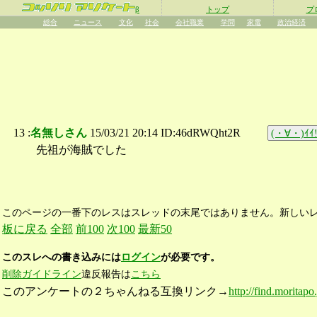
β
トップ
プ
総合
ニュース
文化
社会
会社職業
学問
家電
政治経済
13 :
名無しさん
15/03/21 20:14 ID:46dRWQht2R
(・∀・)ｲｲ!
先祖が海賊でした
このページの一番下のレスはスレッドの末尾ではありません。新しい
板に戻る
全部
前100
次100
最新50
このスレへの書き込みには
ログイン
が必要です。
削除ガイドライン
違反報告は
こちら
このアンケートの２ちゃんねる互換リンク→
http://find.moritap