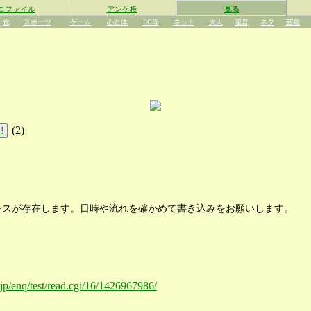
ロファイル
アンケ板
見る
食
スポーツ
ゲーム
心と体
PC等
ネット
大人
運営
ネタ
芸能
(
2
)
!
レスが存在します。日時や流れを確かめて書き込みをお願いします。
o.jp/enq/test/read.cgi/16/1426967986/