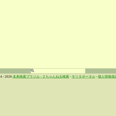
4 - 2026
未来検索ブラジル -
２ちゃんねる検索
-
モリタポータル
-
個人情報保