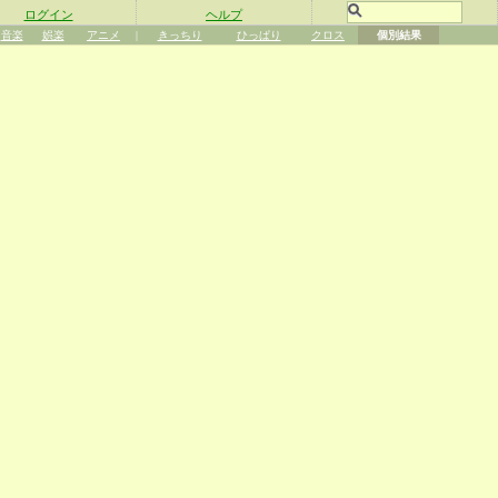
ログイン
ヘルプ
音楽
娯楽
アニメ
|
きっちり
ひっぱり
クロス
個別結果