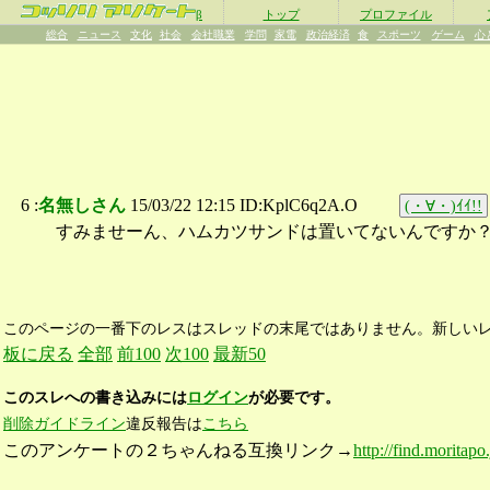
β
トップ
プロファイル
総合
ニュース
文化
社会
会社職業
学問
家電
政治経済
食
スポーツ
ゲーム
心
6 :
名無しさん
15/03/22 12:15 ID:KplC6q2A.O
(・∀・)ｲｲ!!
すみませーん、ハムカツサンドは置いてないんですか
このページの一番下のレスはスレッドの末尾ではありません。新しい
板に戻る
全部
前100
次100
最新50
このスレへの書き込みには
ログイン
が必要です。
削除ガイドライン
違反報告は
こちら
このアンケートの２ちゃんねる互換リンク→
http://find.moritap