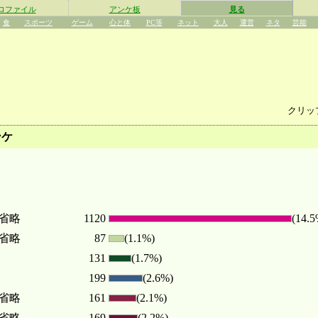
ロファイル
アンケ板
見る
食
スポーツ
ゲーム
心と体
PC等
ネット
大人
運営
ネタ
芸能
クリッ
ンケ
.. 省略
1120
(14.5
.. 省略
87
(1.1%)
131
(1.7%)
199
(2.6%)
.. 省略
161
(2.1%)
.. 省略
169
(2.2%)