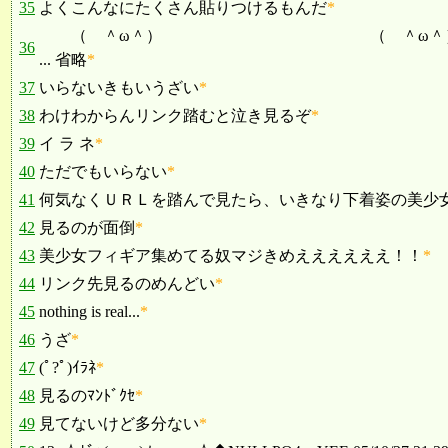
35
よくこんなにたくさん貼りつけるもんだ
*
（ ＾ω＾） （ ＾ω＾
36
... 省略
*
37
いらないきもいうざい
*
38
わけわからんリンク踏むと泣き見るぞ
*
39
イ ラ ネ
*
40
ただでもいらない
*
41
何気なくＵＲＬを踏んで見たら、いきなり下着姿の美少女フィ
42
見るのが面倒
*
43
美少女フィギア集めてる奴マジきめええええええ！！
*
44
リンク先見るのめんどい
*
45
nothing is real...
*
46
うざ
*
47
(ﾟ?ﾟ)ｲﾗﾈ
*
48
見るのﾏﾝﾄﾞｸｾ
*
49
見てないけど多分ない
*