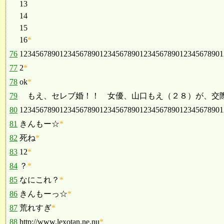
13
14
15
16
*
76
123456789012345678901234567890123456789012345678901
77
2
*
78
ok
*
79
もえ、セレブ婚！！ 女優、山口もえ（２８）が、交際中の
80
123456789012345678901234567890123456789012345678901
81
きんもー☆
*
82
死ね
*
83
12
*
84
？
*
85
なにこれ？
*
86
きんもーっ☆
*
87
荒れすぎ
*
88
http://www.lexotan.ne.nu
*