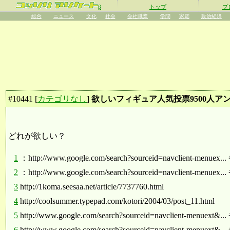
β
トップ
プ
総合
ニュース
文化
社会
会社職業
学問
家電
政治経済
#
10441
[
カテゴリなし
]
欲しいフィギュア人気投票9500人ア
どれが欲しい？
1
：http://www.google.com/search?sourceid=navclient-menuex.
2
：http://www.google.com/search?sourceid=navclient-menuex.
3
http://1koma.seesaa.net/article/7737760.html
4
http://coolsummer.typepad.com/kotori/2004/03/post_11.html
5
http://www.google.com/search?sourceid=navclient-menuext&.
6
http://www.google.com/search?sourceid=navclient-menuext&.