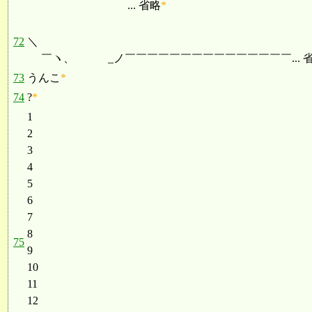
... 省略
*
72
＼
￣ヽ、 _ノ￣￣￣￣￣￣￣￣￣￣￣￣￣￣￣... 
73
うんこ
*
74
?
*
1
2
3
4
5
6
7
8
75
9
10
11
12