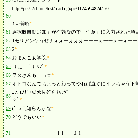
http://pc7.2ch.net/test/read.cgi/pc/1124694824/l50
60
↑... 省略
*
61
選択肢自動追加」が有効なので「任意」に入力された項目は設
62
1モリアンケうぜぇええーえええーーーえーーえーえーーーー
63
2
*
64
おまんこ女学院
*
65
（´,_ゝ｀）ｯﾌﾟ
*
66
ヲタきんもーっ☆
*
67
オトコなんてちょっと触ってやれば直ぐにイッちゃう下等生物
ｺﾝﾅﾓﾉｶﾞｱﾙｶﾗﾋﾄﾊﾀﾞﾒﾆﾅﾙﾝﾀﾞ
68
々ﾟ
*
69
(´･ω･`)知らんがな
*
70
どうでもいい
*
71
l≡l .l≡l