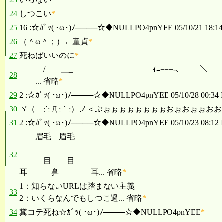
24
しつこい
*
25
16 :☆ｶﾞｯ( ･ω･)ﾉ────☆◆NULLPO4pnYEE 05/10/21 18:14 
26
（＾ω＾；）←童貞
*
27
死ねばいいのに
*
/ ＿_ ｨﾆ===-､ ＼
28
... 省略
*
29
2 :☆ｶﾞｯ( ･ω･)ﾉ────☆◆NULLPO4pnYEE 05/10/28 00:34 I
30
ヾ（ ;´; Д ;｀;）ノ＜ぶぉぉぉぉぉぉぉぉおぉおぉぉお
31
2 :☆ｶﾞｯ( ･ω･)ﾉ────☆◆NULLPO4pnYEE 05/10/23 08:12 I
眉毛 眉毛
32
目 目
耳 鼻 耳... 省略
*
1：知らないURLは踏まない主義
33
2：いくらなんでもしつこ過... 省略
*
34
糞コテ死ね☆ｶﾞｯ( ･ω･)ﾉ────☆◆NULLPO4pnYEE
*