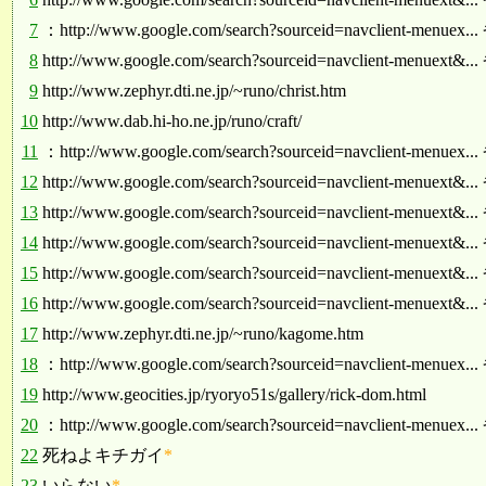
7
：http://www.google.com/search?sourceid=navclient-menuex.
8
http://www.google.com/search?sourceid=navclient-menuext&.
9
http://www.zephyr.dti.ne.jp/~runo/christ.htm
10
http://www.dab.hi-ho.ne.jp/runo/craft/
11
：http://www.google.com/search?sourceid=navclient-menuex.
12
http://www.google.com/search?sourceid=navclient-menuext&.
13
http://www.google.com/search?sourceid=navclient-menuext&.
14
http://www.google.com/search?sourceid=navclient-menuext&.
15
http://www.google.com/search?sourceid=navclient-menuext&.
16
http://www.google.com/search?sourceid=navclient-menuext&.
17
http://www.zephyr.dti.ne.jp/~runo/kagome.htm
18
：http://www.google.com/search?sourceid=navclient-menuex.
19
http://www.geocities.jp/ryoryo51s/gallery/rick-dom.html
20
：http://www.google.com/search?sourceid=navclient-menuex.
22
死ねよキチガイ
*
23
いらない
*