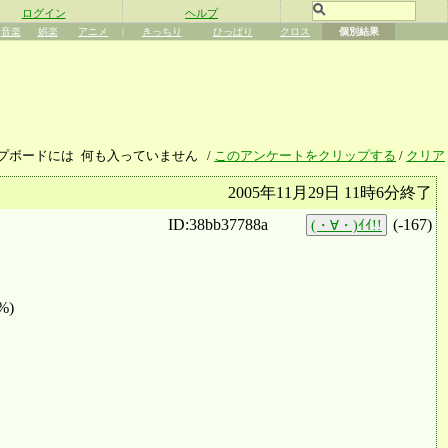
ログイン
ヘルプ
音楽
娯楽
アニメ
|
きっちり
ひっぱり
クロス
個別結果
プボードには
何も入っていません
/
このアンケートをクリップする
/
クリア
2005年11月29日 11時6分終了
ID:38bb37788a
(
-167
)
(・∀・)ｲｲ!!
%)