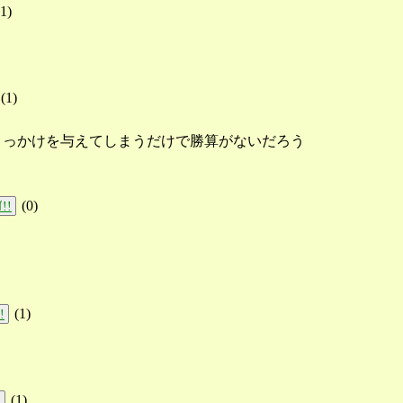
1
)
(
1
)
きっかけを与えてしまうだけで勝算がないだろう
(
0
)
!!
(
1
)
!
(
1
)
!