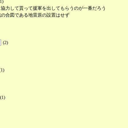
1
)
に協力して貰って援軍を出してもらうのが一番だろう
戦の合図である地雷原の設置はせず
(
2
)
(
1
)
(
1
)