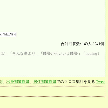
合計回答数: 149人 / 241個
るぽ
」「
そんな事より
」「
能登かわいいよ能登
」「
nothing i
別
、
出身都道府県
、
居住都道府県
でのクロス集計を見る
Tweet