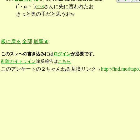
(´・ω・`)
>>3
さんに先に言われたお
きっと奥の手だと思うおw
板に戻る
全部
最新50
このスレへの書き込みには
ログイン
が必要です。
削除ガイドライン
違反報告は
こちら
このアンケートの２ちゃんねる互換リンク→
http://find.moritap