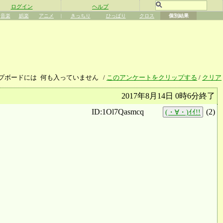
ログイン
ヘルプ
音楽
娯楽
アニメ
|
きっちり
ひっぱり
クロス
個別結果
プボードには
何も入っていません
/
このアンケートをクリップする
/
クリア
2017年8月14日 0時6分終了
ID:1Ol7Qasmcq
(
2
)
(・∀・)ｲｲ!!