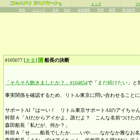
β
トップ
プ
総合
ニュース
文化
社会
会社職業
学問
家電
政治経済
#
105077
[
ネタ
]
し
船長の決断
「そろそろ飽きましたか？」#104854
で「
まだ続けたい
」と
事実関係を確認するため、リトル東京に問い合わせることに
サポートAI『はーい！ リトル東京サポートAIのアイちゃ
幹部Ａ「AIだからアイかよ。誰だよ？ こんな名前つけた
森田船長「私だが、何か？」
幹部Ａ「せ……船長でしたか……いや……なかなか雅なお名