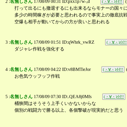
2 :
名無しさん
17/08/09 00:31 ID:pxx1p7w-,d
(
(・∀・)ｲｲ!!
打って出るにも撤退するにも出来るならモナーの国々
多少の時間稼ぎが必要と思われるので事実上の徹底抗
空爆も相手が動いてからの方が良いと思われる
3 :
名無しさん
17/08/09 01:51 ID:qWhrk_vwRZ
(・∀・)ｲｲ!!
ダジャレ作戦を強化する
4 :
名無しさん
17/08/09 04:22 ID:v8BMTieJor
(・∀・)ｲｲ!!
お色気ウッフッフ作戦
5 :
名無しさん
17/08/09 07:30 ID:.QEA8j0Mfs
(・∀・)ｲｲ!!
桶狭間はそうそう上手くいかないからな
個別の戦闘力で勝る以上、各個撃破が現実的だと思う