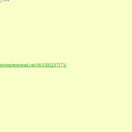
o.jp/enq/test/read.cgi/16/1502237171/