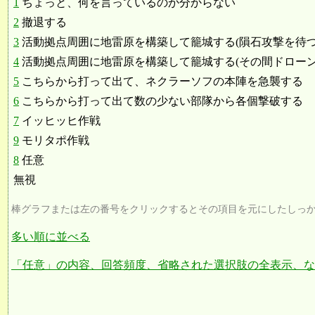
1
ちょっと、何を言っているのか分からない
2
撤退する
3
活動拠点周囲に地雷原を構築して籠城する(隕石攻撃を待つ
4
活動拠点周囲に地雷原を構築して籠城する(その間ドローンと.
5
こちらから打って出て、ネクラーソフの本陣を急襲する
6
こちらから打って出て数の少ない部隊から各個撃破する
7
イッヒッヒ作戦
9
モリタポ作戦
8
任意
無視
棒グラフまたは左の番号をクリックするとその項目を元にしたしっ
多い順に並べる
「任意」の内容、回答頻度、省略された選択肢の全表示、な