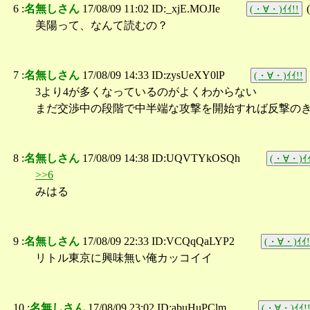
6 :
名無しさん
17/08/09 11:02 ID:_xjE.MOJIe
(
(・∀・)ｲｲ!!
美陽って、なんて読むの？
7 :
名無しさん
17/08/09 14:33 ID:zysUeXY0lP
(・∀・)ｲｲ!!
3より4が多くなっているのがよくわからない
まだ交渉中の段階で中半端な攻撃を開始すれば反撃の
8 :
名無しさん
17/08/09 14:38 ID:UQVTYkOSQh
(・∀・)ｲｲ
>>6
みはる
9 :
名無しさん
17/08/09 22:33 ID:VCQqQaLYP2
(・∀・)ｲｲ!
リトル東京に興味無い俺カッコイイ
10 :
名無しさん
17/08/09 23:02 ID:abuHuPClm_
(・∀・)ｲｲ!