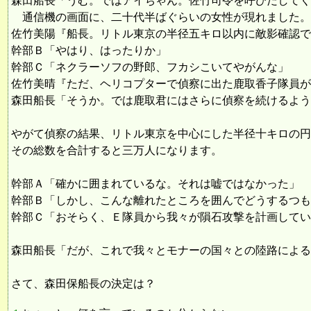
森田船長「うむ。ではアイちゃん。佐竹司令を呼びだしてく
通信機の画面に、二十代半ばぐらいの女性が現れました。
佐竹美陽『船長。リトル東京の半径五キロ以内に敵影確認で
幹部Ｂ「やはり、はったりか」
幹部Ｃ「ネクラーソフの野郎、フカシこいてやがんな」
佐竹美晴『ただ、ヘリコプターで偵察に出た鹿取香子隊員が
森田船長「そうか。では鹿取君にはさらに偵察を続けるよう
やがて偵察の結果、リトル東京を中心にした半径十キロの円
その総数を合計すると三万人になります。
幹部Ａ「確かに囲まれているな。それは嘘ではなかった」
幹部Ｂ「しかし、こんな離れたところを囲んでどうするつも
幹部Ｃ「おそらく、Ｅ隊員から我々が隕石攻撃を計画してい
森田船長「だが、これで我々とモナーの国々との陸路による
さて、森田保船長の決定は？