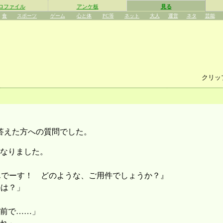
ロファイル
アンケ板
見る
食
スポーツ
ゲーム
心と体
PC等
ネット
大人
運営
ネタ
芸能
クリッ
答えた方への質問でした。
なりました。
んでーす！ どのような、ご用件でしょうか？』
のは？」
前で……」