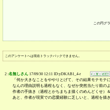
この円グ
このアンケートへは現在トラックバックできません。
2 :
名無しさん
17/09/30 12:11 ID:yDKAB1_4-r
(・∀・)ｲｲ!!
「何か大きなことをややりとげて、その結果モテモテ
なんの理由説明も過程もなく、なぜか突然当たり前の
作者の手抜き（過程とかちまちま描くのめんどくせ）
あと、作者が現実での恋愛経験に乏しいと、過程を描