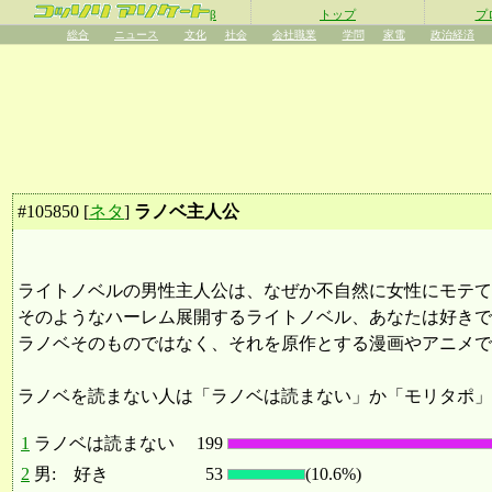
β
トップ
プ
総合
ニュース
文化
社会
会社職業
学問
家電
政治経済
#
105850
[
ネタ
]
ラノベ主人公
ライトノベルの男性主人公は、なぜか不自然に女性にモテて
そのようなハーレム展開するライトノベル、あなたは好きで
ラノベそのものではなく、それを原作とする漫画やアニメで
ラノベを読まない人は「ラノベは読まない」か「モリタポ」
1
ラノベは読まない
199
2
男: 好き
53
(10.6%)