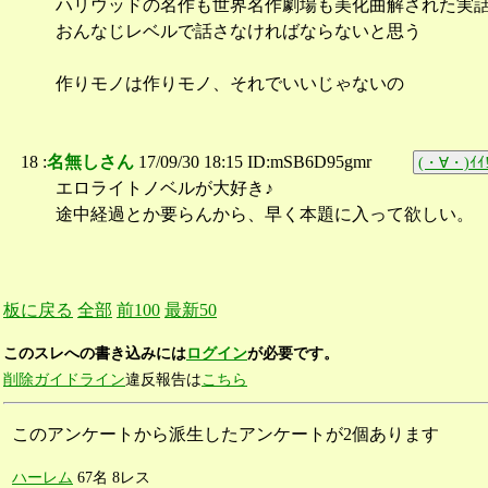
ハリウッドの名作も世界名作劇場も美化曲解された実
おんなじレベルで話さなければならないと思う
作りモノは作りモノ、それでいいじゃないの
18 :
名無しさん
17/09/30 18:15 ID:mSB6D95gmr
(・∀・)ｲｲ!
エロライトノベルが大好き♪
途中経過とか要らんから、早く本題に入って欲しい。
板に戻る
全部
前100
最新50
このスレへの書き込みには
ログイン
が必要です。
削除ガイドライン
違反報告は
こちら
このアンケートから派生したアンケートが2個あります
ハーレム
67名 8レス