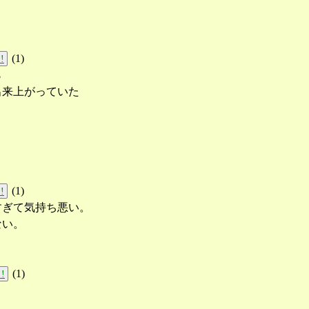
(
1
)
!
ら
出来上がっていた
(
1
)
!
すぎて気持ち悪い。
ない。
(
1
)
!