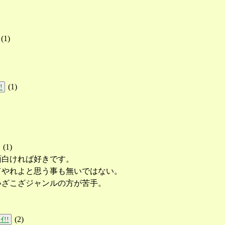
(
1
)
(
1
)
!
(
1
)
面白ければ好きです。
てやれよと思う事も無いではない。
いざこざジャンルの方が苦手。
(
2
)
ｲ!!