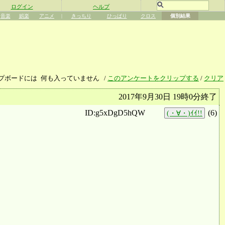
ログイン
ヘルプ
音楽
娯楽
アニメ
|
きっちり
ひっぱり
クロス
個別結果
プボードには
何も入っていません
/
このアンケートをクリップする
/
クリア
2017年9月30日 19時0分終了
ID:g5xDgD5hQW
(
6
)
(・∀・)ｲｲ!!