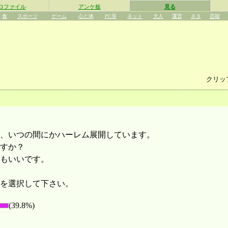
ロファイル
アンケ板
見る
食
スポーツ
ゲーム
心と体
PC等
ネット
大人
運営
ネタ
芸能
クリッ
、いつの間にかハーレム展開しています。
すか？
もいいです。
を選択して下さい。
(39.8%)