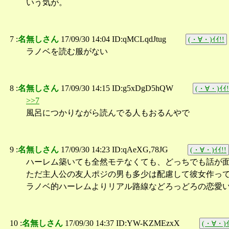
いう気が。
7 :
名無しさん
17/09/30 14:04 ID:qMCLqdJtug
(・∀・)ｲｲ!!
ラノベを読む服がない
8 :
名無しさん
17/09/30 14:15 ID:g5xDgD5hQW
(・∀・)ｲｲ!
>>7
風呂につかりながら読んでる人もおるんやで
9 :
名無しさん
17/09/30 14:23 ID:qAeXG,78JG
(・∀・)ｲｲ!!
ハーレム築いても全然モテなくても、どっちでも話が
ただ主人公の友人ポジの男も多少は配慮して彼女作っ
ラノベ的ハーレムよりリアル路線などろっどろの恋愛
10 :
名無しさん
17/09/30 14:37 ID:YW-KZMEzxX
(・∀・)ｲ