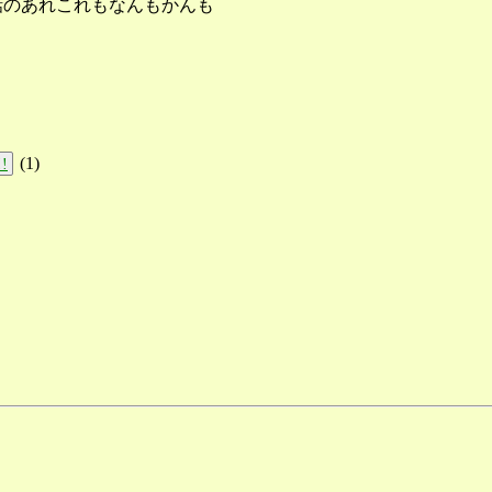
話のあれこれもなんもかんも
(
1
)
!