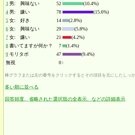
3
男: 興味ない
52
(10.4%)
4
男: 嫌い
78
(15.6%)
5
女: 好き
14
(2.8%)
6
女: 興味ない
29
(5.8%)
7
女: 嫌い
21
(4.2%)
8
書いてますが何か？
7
(1.4%)
9
モリタポ
47
(9.4%)
無視
0
棒グラフまたは左の番号をクリックするとその項目を元にしたしっ
多い順に並べる
回答頻度、省略された選択肢の全表示、などの詳細表示