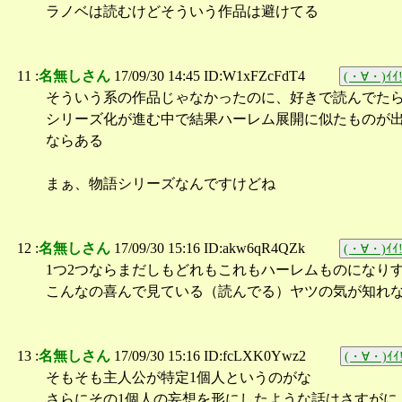
ラノベは読むけどそういう作品は避けてる
11 :
名無しさん
17/09/30 14:45 ID:W1xFZcFdT4
(・∀・)ｲｲ!
そういう系の作品じゃなかったのに、好きで読んでた
シリーズ化が進む中で結果ハーレム展開に似たものが
ならある
まぁ、物語シリーズなんですけどね
12 :
名無しさん
17/09/30 15:16 ID:akw6qR4QZk
(・∀・)ｲｲ!
1つ2つならまだしもどれもこれもハーレムものになり
こんなの喜んで見ている（読んでる）ヤツの気が知れ
13 :
名無しさん
17/09/30 15:16 ID:fcLXK0Ywz2
(・∀・)ｲｲ!
そもそも主人公が特定1個人というのがな
さらにその1個人の妄想を形にしたような話はさすがに