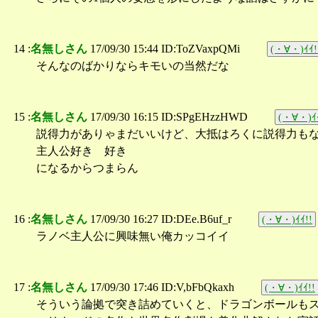
14 :
名無しさん
17/09/30 15:44 ID:ToZVaxpQMi
(・∀・)ｲｲ!
そんなのばかりならキモいの当然だな
15 :
名無しさん
17/09/30 16:15 ID:SPgEHzzHWD
(・∀・)ｲｲ
説得力がありゃまだいいけど、大抵はろくに説得力も
主人公好き 好き
になるからつまらん
16 :
名無しさん
17/09/30 16:27 ID:DEe.B6uf_r
(・∀・)ｲｲ!!
ラノベ主人公に興味無い俺カッコイイ
17 :
名無しさん
17/09/30 17:46 ID:V,bFbQkaxh
(・∀・)ｲｲ!!
そういう論拠で突き詰めていくと、ドラゴンボールも