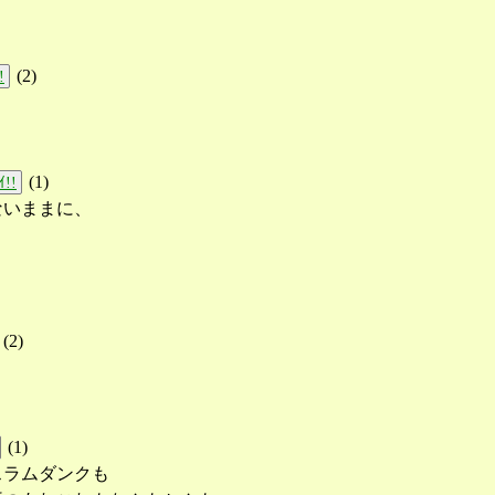
(
2
)
!
(
1
)
!!
ないままに、
(
2
)
(
1
)
スラムダンクも