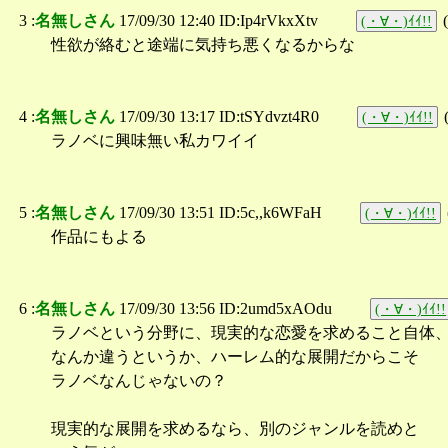
3 :
名無しさん
17/09/30 12:40 ID:Ip4rVkxXtv
(
(・∀・)ｲｲ!!
性欲が絡むと途端に気持ち悪くなるからな
4 :
名無しさん
17/09/30 13:17 ID:tSYdvzt4R0
(・∀・)ｲｲ!!
ラノベに興味無い私カワイイ
5 :
名無しさん
17/09/30 13:51 ID:5c,,k6WFaH
(・∀・)ｲｲ!!
作品にもよる
6 :
名無しさん
17/09/30 13:56 ID:2umd5xAOdu
(・∀・)ｲｲ!!
ラノベという分野に、現実的な恋愛を求めること自体
なんか違うというか、ハーレム的な展開だからこそ
ラノベなんじゃないの？
現実的な展開を求めるなら、別のジャンルを読めと