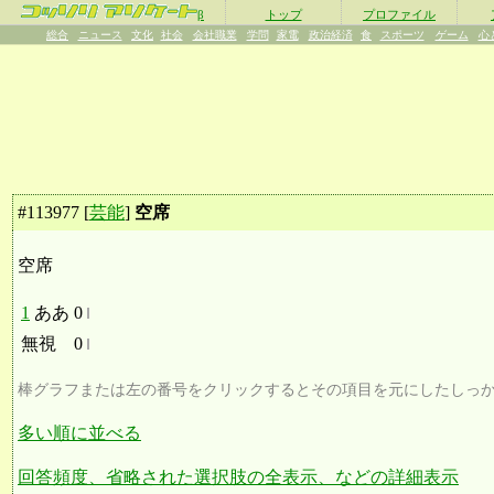
β
トップ
プロファイル
総合
ニュース
文化
社会
会社職業
学問
家電
政治経済
食
スポーツ
ゲーム
心
#
113977
[
芸能
]
空席
空席
1
ああ
0
無視
0
棒グラフまたは左の番号をクリックするとその項目を元にしたしっ
多い順に並べる
回答頻度、省略された選択肢の全表示、などの詳細表示