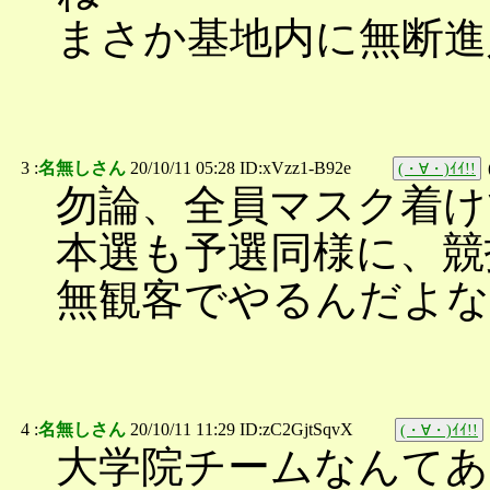
まさか基地内に無断進
3 :
名無しさん
20/10/11 05:28 ID:xVzz1-B92e
(・∀・)ｲｲ!!
勿論、全員マスク着け
本選も予選同様に、競
無観客でやるんだよな
4 :
名無しさん
20/10/11 11:29 ID:zC2GjtSqvX
(・∀・)ｲｲ!!
大学院チームなんて