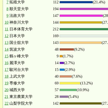
7
拓殖大学
112
(21.4%)
8
順天堂大学
194
9
法政大学
147
(2
10
神奈川大学
144
(27
11
日本体育大学
212
12
日本大学
169
13
国士舘大学
143
(27
14
筑波大学
48
(9.2%)
15
鶴ヶ峰大学
9
(1.7%)
16
麗澤大学
14
(2.7%)
17
駿河台大学
15
(2.9%)
18
上武大学
40
(7.6%)
19
専修大学
69
(13.2%)
20
城西大学
57
(10.9%)
21
東京農業大学
28
(5.4%)
22
山梨学院大学
142
(27