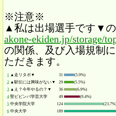
※注意※
▲私は出場選手です▼
akone-ekiden.jp/storage/to
の関係、及び入場規制
ただきます。
1
▲走リタポ▼
31
(5.9%)
2
▲駅伝には興味がない▼
29
(5.5%)
3
▲え？今年やるの？▼
36
(6.9%)
4
聖ビビンパ学芸大学
49
(9.4%)
5
中央学院大学
124
(23.7%
6
中央大学
189