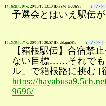
14 :
名無しさん
20/10/15 13:13 ID:y9M_HcUhYr
(・∀・)ｲｲ
予選会とはいえ駅伝が
15 :
名無しさん
20/10/15 20:57 ID:-,Jd.gm0Ks
(・∀・)ｲｲ!!
【箱根駅伝】合宿禁止
ない目標……それでも
ル」で箱根路に挑む [
https://hayabusa9.5ch.ne
9696/