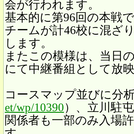
会が行われます。
基本的に第96回の本戦
チームが計46校に混ざ
します。
またこの模様は、当日の
にて中継番組として放
コースマップ並びに分
et/wp/10390
）、立川駐
関係者も一部のみ入場
す。