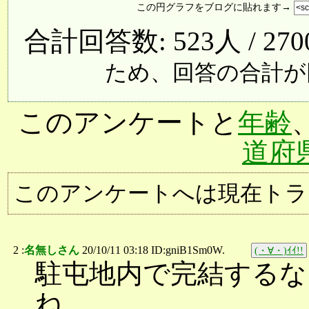
この円グラフをブログに貼れます→
合計回答数: 523人 / 27
ため、回答の合計が
このアンケートと
年齢
道府
このアンケートへは現在トラ
2 :
名無しさん
20/10/11 03:18 ID:gniB1Sm0W.
(・∀・)ｲｲ!!
駐屯地内で完結するな
ね