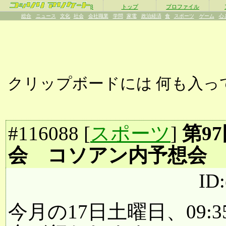
β
トップ
プロファイル
総合
ニュース
文化
社会
会社職業
学問
家電
政治経済
食
スポーツ
ゲーム
心
クリップボードには
何も入っ
#
116088
[
スポーツ
]
第9
会 コソアン内予想会
ID
今月の17日土曜日、09: