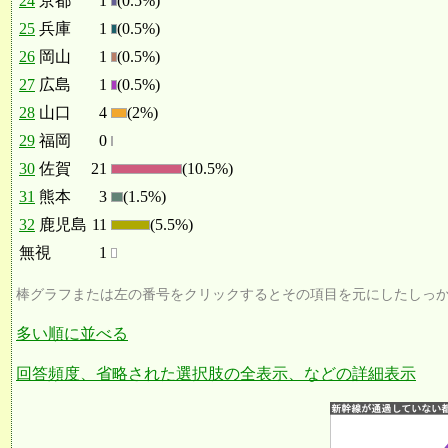
24
京都
1
(0.5%)
25
兵庫
1
(0.5%)
26
岡山
1
(0.5%)
27
広島
1
(0.5%)
28
山口
4
(2%)
29
福岡
0
30
佐賀
21
(10.5%)
31
熊本
3
(1.5%)
32
鹿児島
11
(5.5%)
無視
1
棒グラフまたは左の番号をクリックするとその項目を元にしたしっ
多い順に並べる
回答頻度、省略された選択肢の全表示、などの詳細表示