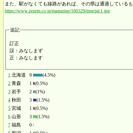
また、駅がなくても線路があれば、その県は通過しているも
https://www.zenrin.co.jp/magazine/160329/img/pic1.jpg
追記
訂正
誤：みなしまず
正：みなします
1
北海道
9
(4.5%)
2
青森
1
(0.5%)
3
岩手
2
(1%)
4
秋田
3
(1.5%)
5
宮城
1
(0.5%)
6
山形
3
(1.5%)
7
福島
0