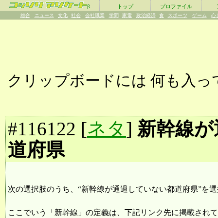
β
トップ
プロファイル
総合
ニュース
文化
社会
会社職業
学問
家電
政治経済
食
スポーツ
ゲーム
心
クリップボードには
何も入っ
#
116122
[
ネタ
]
新幹線が
道府県
次の選択肢のうち、“新幹線が通過していない都道府県”を
ここでいう「新幹線」の定義は、下記リンク先に掲載されて