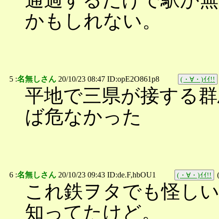
かもしれない。
5 :
名無しさん
20/10/23 08:47 ID:opE2O861p8
(・∀・)ｲｲ!!
平地で三県が接する群
ば危なかった
6 :
名無しさん
20/10/23 09:43 ID:de.F,hbOU1
(・∀・)ｲｲ!!
これ鉄ヲタでも怪しい
知ってたけど。