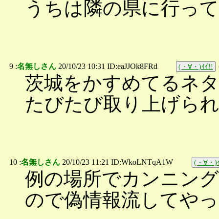
うちは隣の県に行っ
9 :
名無しさん
20/10/23 10:31 ID:eaJJOk8FRd
(・∀・)ｲｲ!!
茨城をかすめてるネ
たびたび取り上げら
10 :
名無しさん
20/10/23 11:21 ID:WkoLNTqA1W
(・∀・)ｲ
例の場所でカンニン
ので偽情報流してやっ