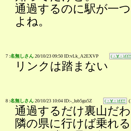
通過するのに駅が一つ
よね。
7 :
名無しさん
20/10/23 09:50 ID:vLk_A2EXVP
(・∀・)ｲｲ!
リンクは踏まない
8 :
名無しさん
20/10/23 10:04 ID:-_lub5gu5Z
(
(・∀・)ｲｲ!!
通過するだけ裏山だわ
隣の県に行けば乗れ